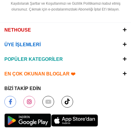
Kaydolarak Şartlar ve Koşullarımızı ve Gizlilik Politikamızı kabul etmiş
olursunuz.
Çıkmak için e-postalarımızdaki Aboneliği İptal Et’i tıklayın.
NETHOUSE
ÜYE İŞLEMLERİ
POPÜLER KATEGORİLER
EN ÇOK OKUNAN BLOGLAR ❤️
BİZİ TAKİP EDİN