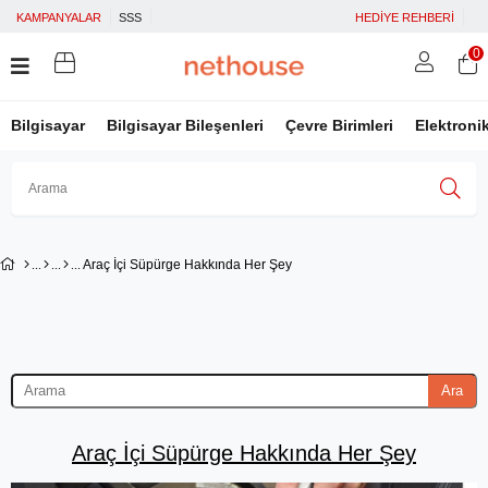
KAMPANYALAR
SSS
HEDİYE REHBERİ
0
Bilgisayar
Bilgisayar Bileşenleri
Çevre Birimleri
Elektroni
Üye Girişi
Üye Ol
Facebook İle Bağlan
Araç İçi Süpürge Hakkında Her Şey
Google İle Bağlan
Ara
Araç İçi Süpürge Hakkında Her Şey