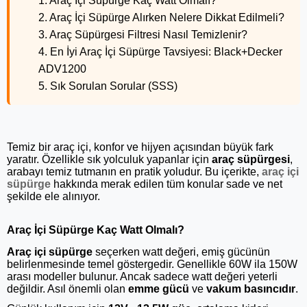
1. Araç İçi Süpürge Kaç Watt Olmalı?
2. Araç İçi Süpürge Alırken Nelere Dikkat Edilmeli?
3. Araç Süpürgesi Filtresi Nasıl Temizlenir?
4. En İyi Araç İçi Süpürge Tavsiyesi: Black+Decker
ADV1200
5. Sık Sorulan Sorular (SSS)
Temiz bir araç içi, konfor ve hijyen açısından büyük fark
yaratır. Özellikle sık yolculuk yapanlar için
araç süpürgesi
,
arabayı temiz tutmanın en pratik yoludur. Bu içerikte,
araç içi
süpürge
hakkında merak edilen tüm konular sade ve net
şekilde ele alınıyor.
Araç İçi Süpürge Kaç Watt Olmalı?
Araç içi süpürge
seçerken watt değeri, emiş gücünün
belirlenmesinde temel göstergedir. Genellikle 60W ila 150W
arası modeller bulunur. Ancak sadece watt değeri yeterli
değildir. Asıl önemli olan
emme gücü
ve
vakum basıncıdır
.