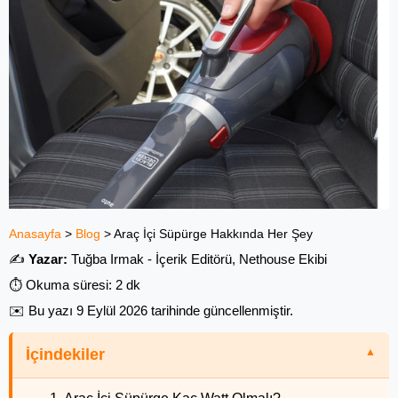
Anasayfa
>
Blog
>
Araç İçi Süpürge Hakkında Her Şey
✍️
Yazar:
Tuğba Irmak - İçerik Editörü, Nethouse Ekibi
⏱️ Okuma süresi: 2 dk
✉️ Bu yazı
9 Eylül 2026
tarihinde güncellenmiştir.
İçindekiler