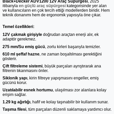
Black+Decker ADV1200 12V Araç Süpürgesi
, 2025
itibarıyla
en güçlü araç süpürgesi
kategorisinde yer alan
ve kullanıcıların en çok tercih ettiği modellerden biridir. Hem
teknik donanımı hem de ergonomik yapısıyla öne çıkar.
Temel özellikleri:
12V çakmak girişiyle
doğrudan araçtan enerji alır, ek
adaptör gerekmez.
275 mm/Su emiş gücü
, zorlu kirleri başarıyla temizler.
610 ml şeffaf hazne
, ne zaman boşaltılması gerektiğini
gösterir.
Çift filtreleme sistemi
, büyük parçaları ayrıştırarak ana
filtrenin tıkanmasını önler.
Siklonik yapı
, kirin filtreye yapışmasını engeller, emiş
gücünü korur.
Uzatılabilir esnek hortumu
, ulaşılması zor alanlara kolay
erişim sağlar.
1.29 kg ağırlığı
, hafif ve kolay taşınabilir bir kullanım sunar.
Taşıma filesi
, tüm parçaları düzenli saklamaya yardımcı olur.