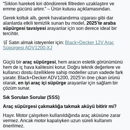
“Siklon hareketi kiri döndürerek filtreden uzaklaştırır ve
emme gücünü artırır.” – Ürün kutusu açıklamasından.
Gerek koltuk altı, gerek havalandırma ızgarası gibi dar
alanlarda etkili temizlik sunan bu model,
2025’te araba
süpürgesi tavsiyesi
arayanlar için son derece ideal bir
tercihtir.
🛒
Satın almak isteyenler için:
Black+Decker 12V Araç
Süpürgesi ADV1200-XJ
Güçlü bir
araç süpürgesi
, hem aracın estetik görünümünü
hem de iç hava kalitesini korur. Doğru teknik değerlere ve
kullanıcı dostu özelliklere sahip modeller uzun vadede fark
yaratır. Black+Decker ADV1200, 2025’in öne çıkan ürünü
olarak,
en iyi araç içi süpürge
arayanlar için sağlam bir
çözüm sunar.
Sık Sorulan Sorular (SSS)
Araç süpürgesi çakmaklığa takmak aküyü bitirir mi?
Hayır. Motor çalışırken kullanıldığında araç aküsüne zarar
vermez. Ancak motor kapalıyken uzun süreli kullanım
önerilmez.