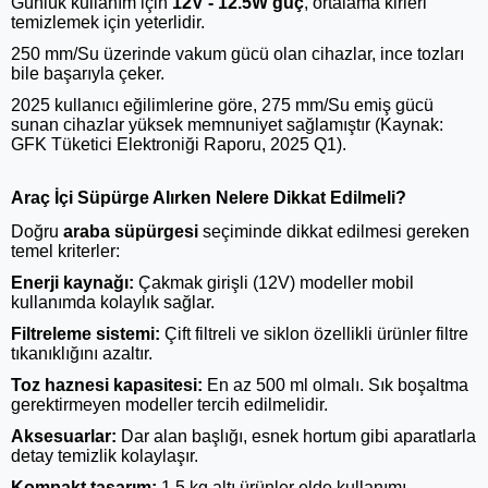
Günlük kullanım için
12V - 12.5W güç
, ortalama kirleri
temizlemek için yeterlidir.
250 mm/Su üzerinde vakum gücü olan cihazlar, ince tozları
bile başarıyla çeker.
2025 kullanıcı eğilimlerine göre, 275 mm/Su emiş gücü
sunan cihazlar yüksek memnuniyet sağlamıştır (Kaynak:
GFK Tüketici Elektroniği Raporu, 2025 Q1).
Araç İçi Süpürge Alırken Nelere Dikkat Edilmeli?
Doğru
araba süpürgesi
seçiminde dikkat edilmesi gereken
temel kriterler:
Enerji kaynağı:
Çakmak girişli (12V) modeller mobil
kullanımda kolaylık sağlar.
Filtreleme sistemi:
Çift filtreli ve siklon özellikli ürünler filtre
tıkanıklığını azaltır.
Toz haznesi kapasitesi:
En az 500 ml olmalı. Sık boşaltma
gerektirmeyen modeller tercih edilmelidir.
Aksesuarlar:
Dar alan başlığı, esnek hortum gibi aparatlarla
detay temizlik kolaylaşır.
Kompakt tasarım:
1.5 kg altı ürünler elde kullanımı