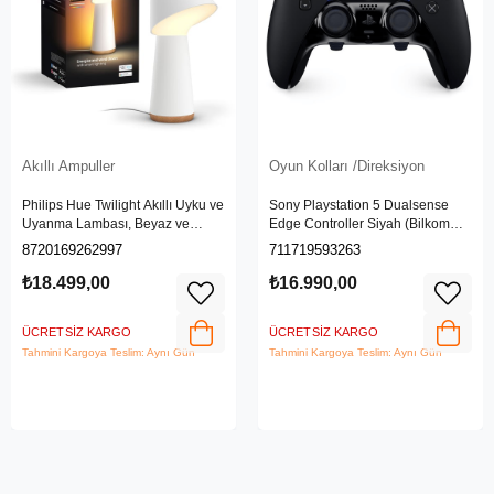
Akıllı Ampuller
Oyun Kolları /Direksiyon
Philips Hue Twilight Akıllı Uyku ve
Sony Playstation 5 Dualsense
Uyanma Lambası, Beyaz ve
Edge Controller Siyah (Bilkom
Renkli Işık, Alexa, Apple Home ve
Garantili)
8720169262997
711719593263
Google Assistant Uyumlu, Beyaz
₺18.499,00
₺16.990,00
ÜCRETSIZ KARGO
ÜCRETSIZ KARGO
Tahmini Kargoya Teslim: Aynı Gün
Tahmini Kargoya Teslim: Aynı Gün