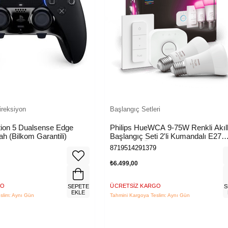
ireksiyon
Başlangıç Setleri
tion 5 Dualsense Edge
Philips HueWCA 9-75W Renkli Akıll
ah (Bilkom Garantili)
Başlangıç Seti 2'li Kumandalı E27
Bluetooth Özellikli
8719514291379
₺6.499,00
GO
ÜCRETSIZ KARGO
SEPETE
S
EKLE
slim: Aynı Gün
Tahmini Kargoya Teslim: Aynı Gün