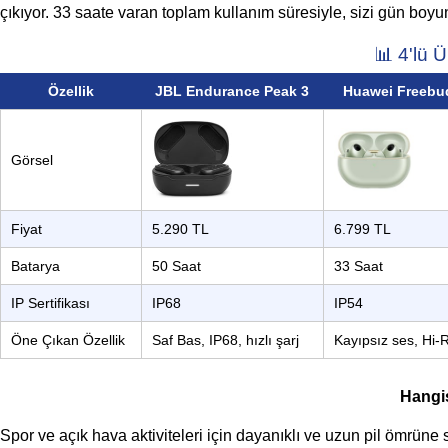
çıkıyor. 33 saate varan toplam kullanım süresiyle, sizi gün boyu
📊 4'lü 
Özellik
JBL Endurance Peak 3
Huawei Freebud
Görsel
Fiyat
5.290 TL
6.799 TL
Batarya
50 Saat
33 Saat
IP Sertifikası
IP68
IP54
Öne Çıkan Özellik
Saf Bas, IP68, hızlı şarj
Kayıpsız ses, Hi-
Hangis
Spor ve açık hava aktiviteleri için dayanıklı ve uzun pil ömrüne 