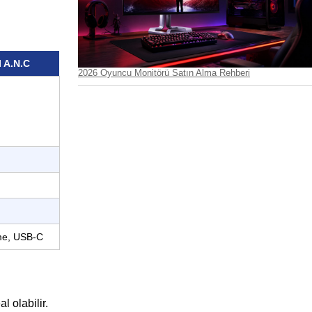
I A.N.C
2026 Oyuncu Monitörü Satın Alma Rehberi
eme, USB-C
l olabilir.