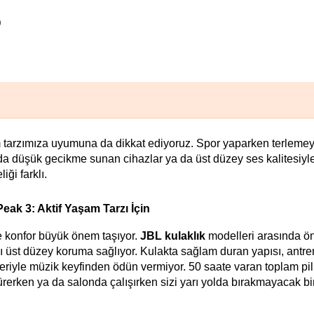
)
şam tarzımıza uyumuna da dikkat ediyoruz. Spor yaparken terlemey
rda düşük gecikme sunan cihazlar ya da üst düzey ses kalitesiyle
ği farklı. 
ak 3: Aktif Yaşam Tarzı İçin
ve konfor büyük önem taşıyor. 
JBL kulaklık
 modelleri arasında ön
ı üst düzey koruma sağlıyor. Kulakta sağlam duran yapısı, antre
leriyle müzik keyfinden ödün vermiyor. 50 saate varan toplam pil 
rerken ya da salonda çalışırken sizi yarı yolda bırakmayacak bir 