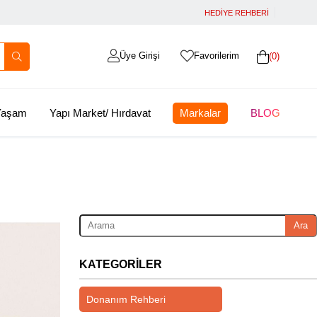
HEDİYE REHBERİ
Üye Girişi
Favorilerim
0
 Yaşam
Yapı Market/ Hırdavat
Markalar
BLOG
Ara
KATEGORILER
Donanım Rehberi