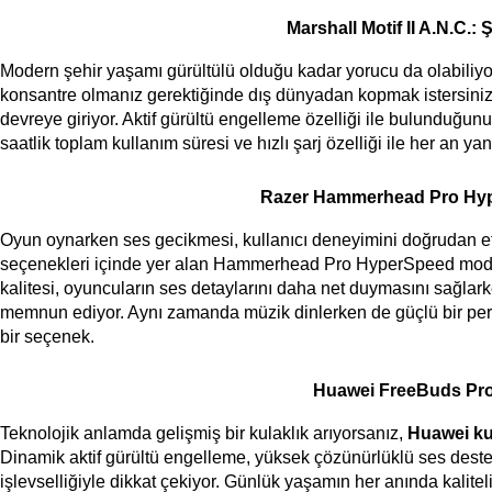
Marshall Motif II A.N.C.: 
Modern şehir yaşamı gürültülü olduğu kadar yorucu da olabiliyor
konsantre olmanız gerektiğinde dış dünyadan kopmak istersiniz.
devreye giriyor. Aktif gürültü engelleme özelliği ile bulunduğunuz 
saatlik toplam kullanım süresi ve hızlı şarj özelliği ile her an ya
Razer Hammerhead Pro Hyp
Oyun oynarken ses gecikmesi, kullanıcı deneyimini doğrudan etk
seçenekleri içinde yer alan Hammerhead Pro HyperSpeed modeli,
kalitesi, oyuncuların ses detaylarını daha net duymasını sağlar
memnun ediyor. Aynı zamanda müzik dinlerken de güçlü bir perf
bir seçenek.
Huawei FreeBuds Pro 4
Teknolojik anlamda gelişmiş bir kulaklık arıyorsanız, 
Huawei ku
Dinamik aktif gürültü engelleme, yüksek çözünürlüklü ses desteği v
işlevselliğiyle dikkat çekiyor. Günlük yaşamın her anında kalit