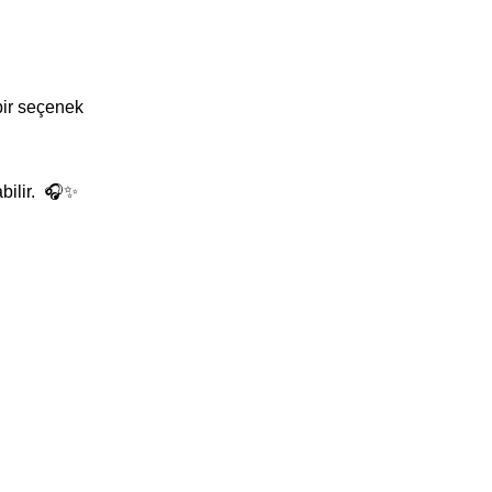
ir seçenek 
bilir.  🎧✨