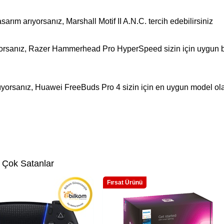
arım arıyorsanız, Marshall Motif II A.N.C. tercih edebilirsiniz
orsanız, Razer Hammerhead Pro HyperSpeed sizin için uygun b
k arıyorsanız, Huawei FreeBuds Pro 4 sizin için en uygun model ola
 Çok Satanlar
Fırsat Ürünü