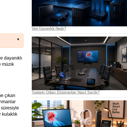
Veri Güvenliği Nedir?
e dayanıklı 
 müzik 
Toplantı Odası Ekipmanları Nasıl Seçilir?
e çıkan 
nmanlar 
süresiyle 
kulaklık 