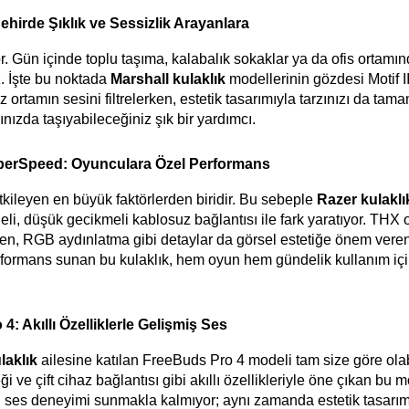
Şehirde Şıklık ve Sessizlik Arayanlara
. Gün içinde toplu taşıma, kalabalık sokaklar ya da ofis ortamın
 İşte bu noktada 
Marshall kulaklık
 modellerinin gözdesi Motif II
ortamın sesini filtrelerken, estetik tasarımıyla tarzınızı da tamam
nınızda taşıyabileceğiniz şık bir yardımcı.
erSpeed: Oyunculara Özel Performans
ileyen en büyük faktörlerden biridir. Bu sebeple 
Razer kulaklı
 düşük gecikmeli kablosuz bağlantısı ile fark yaratıyor. THX o
ken, RGB aydınlatma gibi detaylar da görsel estetiğe önem verenl
ormans sunan bu kulaklık, hem oyun hem gündelik kullanım için
: Akıllı Özelliklerle Gelişmiş Ses
laklık
ailesine katılan FreeBuds Pro 4 modeli tam size göre olabil
e çift cihaz bağlantısı gibi akıllı özellikleriyle öne çıkan bu mo
eli ses deneyimi sunmakla kalmıyor; aynı zamanda estetik tasarım