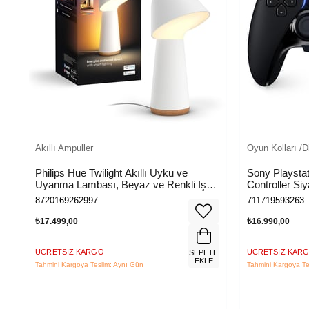
Akıllı Ampuller
Oyun Kolları /D
Philips Hue Twilight Akıllı Uyku ve
Sony Playsta
Uyanma Lambası, Beyaz ve Renkli Işık,
Controller Siy
Alexa, Apple Home ve Google Assistant
8720169262997
711719593263
Uyumlu, Beyaz
₺17.499,00
₺16.990,00
ÜCRETSIZ KARGO
ÜCRETSIZ KAR
TE
SEPETE
E
EKLE
Tahmini Kargoya Teslim: Aynı Gün
Tahmini Kargoya Te