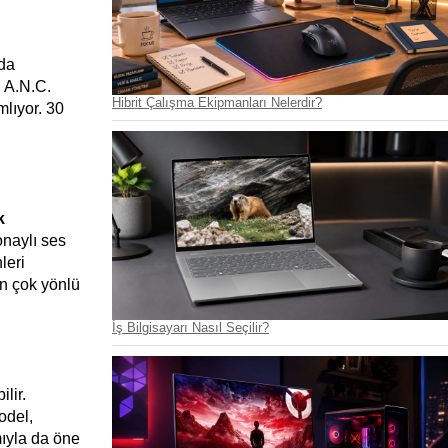
da 
 A.N.C. 
Hibrit Çalışma Ekipmanları Nelerdir?
lıyor. 30 
k
naylı ses 
eri 
 çok yönlü 
İş Bilgisayarı Nasıl Seçilir?
ir. 
del, 
ıyla da öne 