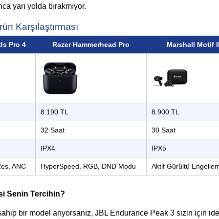
nca yarı yolda bırakmıyor.
Ürün Karşılaştırması
s Pro 4
Razer Hammerhead Pro
Marshall Motif I
8.190 TL
8.900 TL
32 Saat
30 Saat
IPX4
IPX5
Res, ANC
HyperSpeed, RGB, DND Modu
Aktif Gürültü Engell
i Senin Tercihin?
sahip bir model arıyorsanız, JBL Endurance Peak 3 sizin için idea