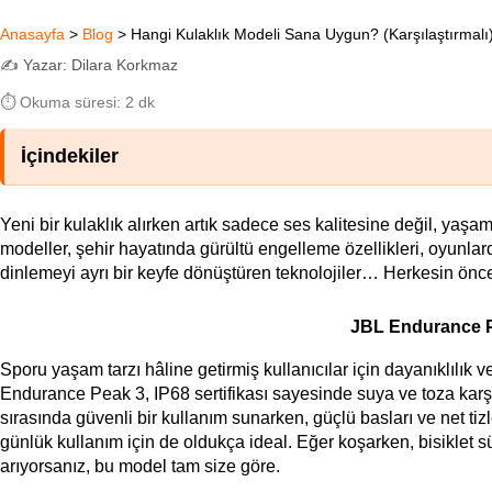
Anasayfa
>
Blog
>
Hangi Kulaklık Modeli Sana Uygun? (Karşılaştırmalı
✍️ Yazar: Dilara Korkmaz
⏱️ Okuma süresi: 2 dk
İçindekiler
Yeni bir kulaklık alırken artık sadece ses kalitesine değil, ya
modeller, şehir hayatında gürültü engelleme özellikleri, oyunla
dinlemeyi ayrı bir keyfe dönüştüren teknolojiler… Herkesin önceli
JBL Endurance Pe
Sporu yaşam tarzı hâline getirmiş kullanıcılar için dayanıklılık 
Endurance Peak 3, IP68 sertifikası sayesinde suya ve toza karş
sırasında güvenli bir kullanım sunarken, güçlü basları ve net tiz
günlük kullanım için de oldukça ideal. Eğer koşarken, bisiklet sü
arıyorsanız, bu model tam size göre.