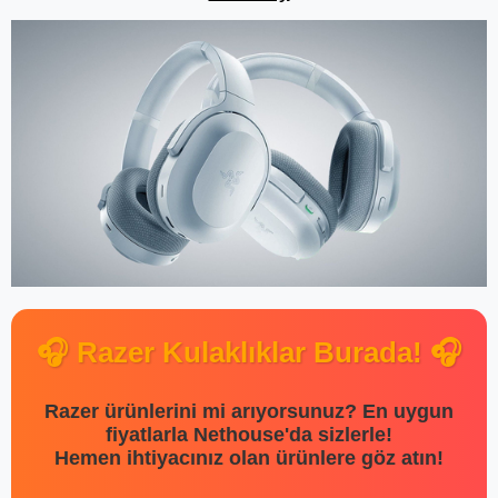
🎧 Razer Kulaklıklar Burada! 🎧
Razer ürünlerini mi arıyorsunuz? En uygun
fiyatlarla Nethouse'da sizlerle!
Hemen ihtiyacınız olan ürünlere göz atın!