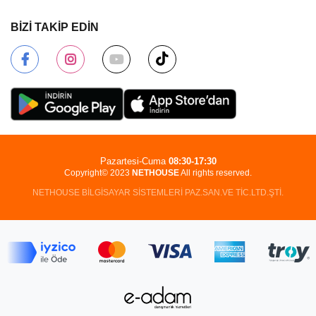
BİZİ TAKİP EDİN
Pazartesi-Cuma
08:30-17:30
Copyright© 2023
NETHOUSE
All rights reserved.
NETHOUSE BİLGİSAYAR SİSTEMLERİ PAZ.SAN.VE TİC.LTD.ŞTİ.