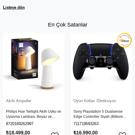
Listeye dön
En Çok Satanlar
Akıllı Ampuller
Oyun Kolları /Direksiyon
Philips Hue Twilight Akıllı Uyku ve
Sony Playstation 5 Dualsense
Uyanma Lambası, Beyaz ve
Edge Controller Siyah (Bilkom
Renkli Işık, Alexa, Apple Home ve
Garantili)
8720169262997
711719593263
Google Assistant Uyumlu, Beyaz
₺18.499,00
₺16.990,00