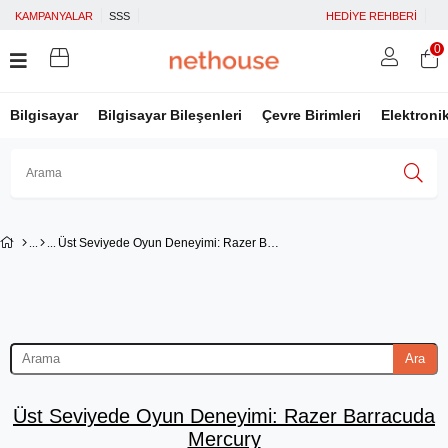
KAMPANYALAR
SSS
HEDİYE REHBERİ
0
Bilgisayar
Bilgisayar Bileşenleri
Çevre Birimleri
Elektroni
Üye Girişi
Üye Ol
Facebook İle Bağlan
Üst Seviyede Oyun Deneyimi: Razer Barracuda Mercury
Google İle Bağlan
Ara
Üst Seviyede Oyun Deneyimi: Razer Barracuda
Mercury