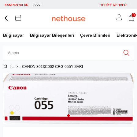
KAMPANYALAR
SSS
HEDİYE REHBERİ
0
Bilgisayar
Bilgisayar Bileşenleri
Çevre Birimleri
Elektroni
CANON 3013C002 CRG-055Y SARI
Üye Girişi
Üye Ol
Facebook İle Bağlan
Google İle Bağlan