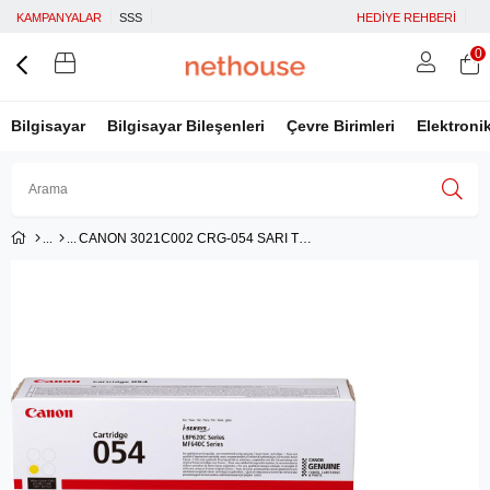
KAMPANYALAR
SSS
HEDİYE REHBERİ
0
Bilgisayar
Bilgisayar Bileşenleri
Çevre Birimleri
Elektroni
CANON 3021C002 CRG-054 SARI TONER
Üye Girişi
Üye Ol
Facebook İle Bağlan
Google İle Bağlan