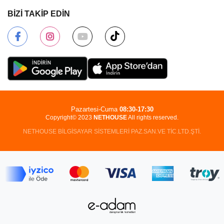
BİZİ TAKİP EDİN
Pazartesi-Cuma
08:30-17:30
Copyright© 2023
NETHOUSE
All rights reserved.
NETHOUSE BİLGİSAYAR SİSTEMLERİ PAZ.SAN.VE TİC.LTD.ŞTİ.