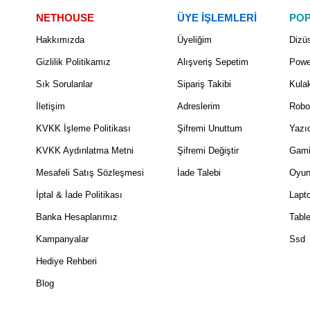
NETHOUSE
ÜYE İŞLEMLERİ
POP
Hakkımızda
Üyeliğim
Dizüs
Gizlilik Politikamız
Alışveriş Sepetim
Powe
Sık Sorulanlar
Sipariş Takibi
Kulak
İletişim
Adreslerim
Robo
KVKK İşleme Politikası
Şifremi Unuttum
Yazıc
KVKK Aydınlatma Metni
Şifremi Değiştir
Gami
Mesafeli Satış Sözleşmesi
İade Talebi
Oyun
İptal & İade Politikası
Lapt
Banka Hesaplarımız
Table
Kampanyalar
Ssd
Hediye Rehberi
Blog