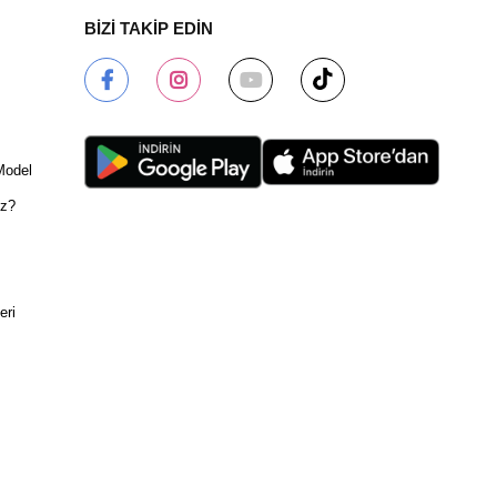
BİZİ TAKİP EDİN
Model
ız?
eri