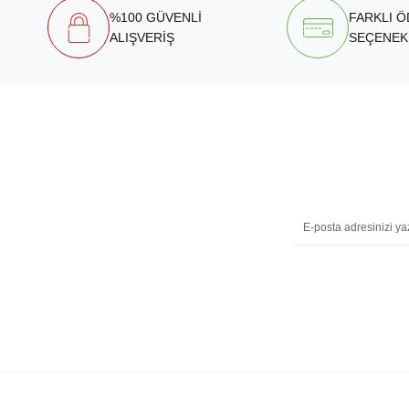
%100 GÜVENLİ
FARKLI 
ALIŞVERİŞ
SEÇENEK