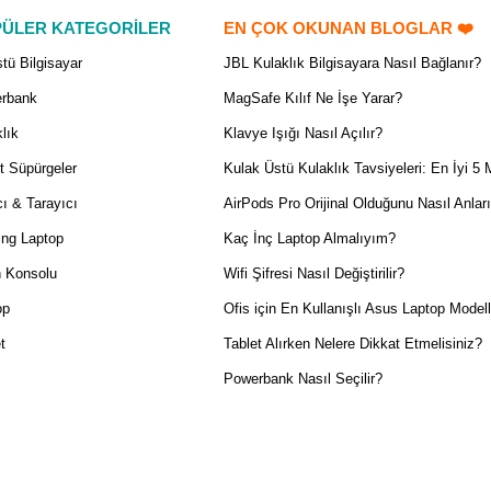
ÜLER KATEGORİLER
EN ÇOK OKUNAN BLOGLAR ❤️
tü Bilgisayar
JBL Kulaklık Bilgisayara Nasıl Bağlanır?
rbank
MagSafe Kılıf Ne İşe Yarar?
lık
Klavye Işığı Nasıl Açılır?
t Süpürgeler
Kulak Üstü Kulaklık Tavsiyeleri: En İyi 5 
ı & Tarayıcı
AirPods Pro Orijinal Olduğunu Nasıl Anlar
ng Laptop
Kaç İnç Laptop Almalıyım?
 Konsolu
Wifi Şifresi Nasıl Değiştirilir?
op
Ofis için En Kullanışlı Asus Laptop Modell
t
Tablet Alırken Nelere Dikkat Etmelisiniz?
Powerbank Nasıl Seçilir?