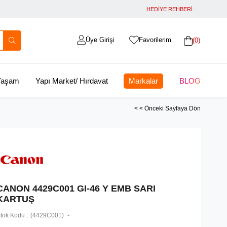
HEDİYE REHBERİ
Üye Girişi
Favorilerim
0
 Yaşam
Yapı Market/ Hırdavat
Markalar
BLOG
< < Önceki Sayfaya Dön
CANON 4429C001 GI-46 Y EMB SARI
KARTUŞ
tok Kodu
(4429C001)