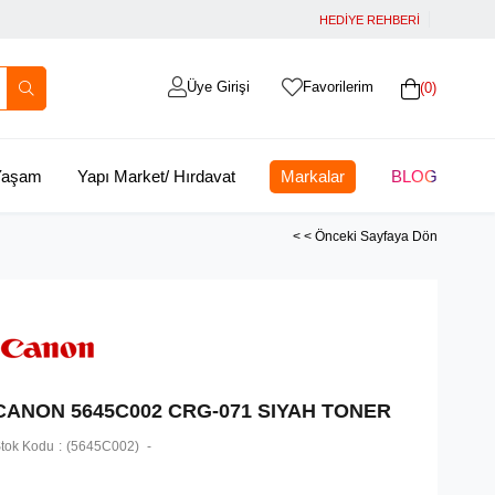
HEDİYE REHBERİ
Üye Girişi
Favorilerim
0
 Yaşam
Yapı Market/ Hırdavat
Markalar
BLOG
< < Önceki Sayfaya Dön
CANON 5645C002 CRG-071 SIYAH TONER
tok Kodu
(5645C002)