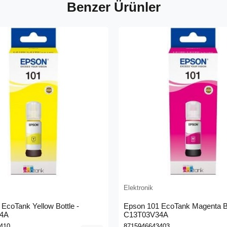
Benzer Ürünler
Elektronik
EcoTank Yellow Bottle -
Epson 101 EcoTank Magenta Bo
4A
C13T03V34A
410
8715946643403