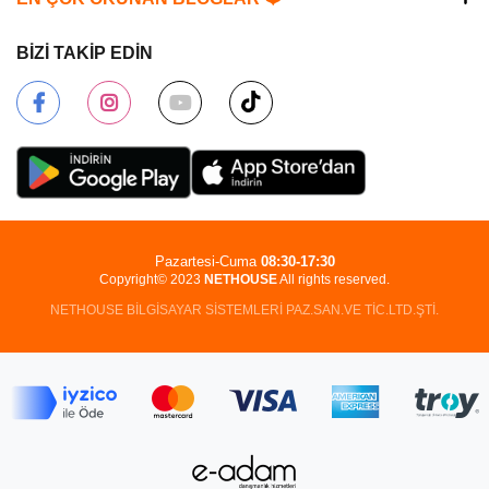
BİZİ TAKİP EDİN
Pazartesi-Cuma
08:30-17:30
Copyright© 2023
NETHOUSE
All rights reserved.
NETHOUSE BİLGİSAYAR SİSTEMLERİ PAZ.SAN.VE TİC.LTD.ŞTİ.