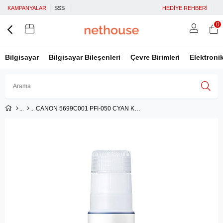
KAMPANYALAR
SSS
HEDİYE REHBERİ
0
Bilgisayar
Bilgisayar Bileşenleri
Çevre Birimleri
Elektroni
CANON 5699C001 PFI-050 CYAN KARTUŞ (70 ml) /TC-20
Üye Girişi
Üye Ol
Facebook İle Bağlan
Google İle Bağlan