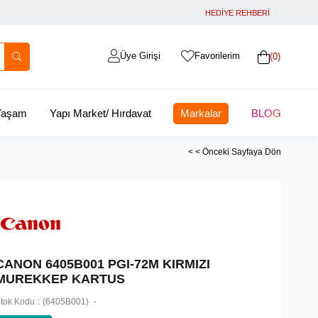
HEDİYE REHBERİ
Üye Girişi
Favorilerim
0
 Yaşam
Yapı Market/ Hırdavat
Markalar
BLOG
< < Önceki Sayfaya Dön
CANON 6405B001 PGI-72M KIRMIZI
MUREKKEP KARTUS
tok Kodu
(6405B001)