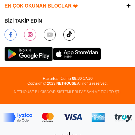
EN ÇOK OKUNAN BLOGLAR ❤️
BİZİ TAKİP EDİN
Pazartesi-Cuma
08:30-17:30
Copyright© 2023
NETHOUSE
All rights reserved.
NETHOUSE BİLGİSAYAR SİSTEMLERİ PAZ.SAN.VE TİC.LTD.ŞTİ.