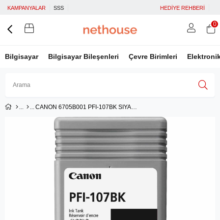
KAMPANYALAR
SSS
HEDİYE REHBERİ
0
Bilgisayar
Bilgisayar Bileşenleri
Çevre Birimleri
Elektroni
CANON 6705B001 PFI-107BK SIYAH KARTUS (130 ML)IPF 670/IPF 680/IPF 685/IPF770/IPF 780/IPF 785
Üye Girişi
Üye Ol
Facebook İle Bağlan
Google İle Bağlan