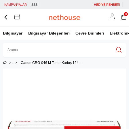
KAMPANYALAR
SSS
HEDİYE REHBERİ
0
Bilgisayar
Bilgisayar Bileşenleri
Çevre Birimleri
Elektroni
Canon CRG-046 M Toner Kartuş 1248C002
Üye Girişi
Üye Ol
Facebook İle Bağlan
Google İle Bağlan