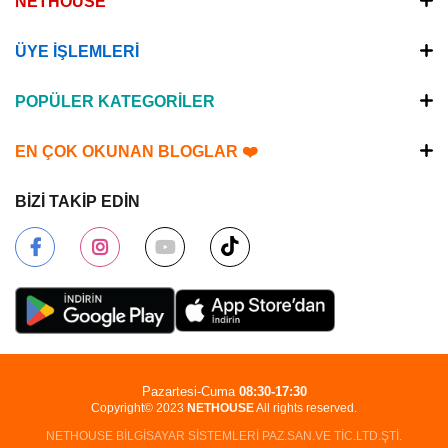
NETHOUSE
ÜYE İŞLEMLERİ
POPÜLER KATEGORİLER
EN ÇOK OKUNAN BLOGLAR ❤️
BİZİ TAKİP EDİN
Pazartesi-Cuma
08:30-17:30
Copyright© 2023
NETHOUSE
All rights reserved.
NETHOUSE BİLGİSAYAR SİSTEMLERİ PAZ.SAN.VE TİC.LTD.ŞTİ.