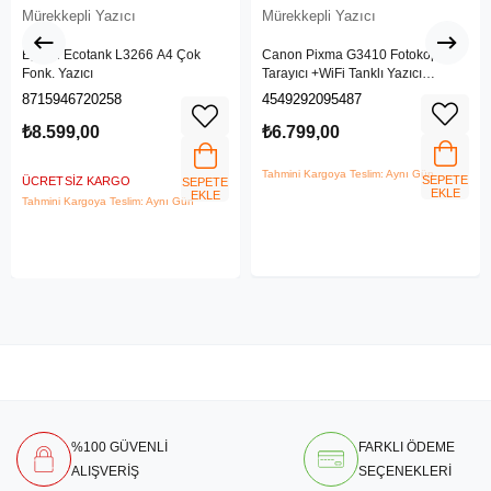
Mürekkepli Yazıcı
Mürekkepli Yazıcı
Epson Ecotank L3266 A4 Çok
Canon Pixma G3410 Fotokopi +
Fonk. Yazıcı
Tarayıcı +WiFi Tanklı Yazıcı
(Canon Eurasia Garantili)
8715946720258
4549292095487
₺8.599,00
₺6.799,00
Tahmini Kargoya Teslim: Aynı Gün
SEPETE
ÜCRETSIZ KARGO
SEPETE
EKLE
EKLE
Tahmini Kargoya Teslim: Aynı Gün
%100 GÜVENLİ
FARKLI ÖDEME
ALIŞVERİŞ
SEÇENEKLERİ