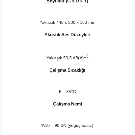
Boyutlar (G x D x Y)
Yaklaşık 445 x 330 x 163 mm
Akustik Ses Düzeyleri
13
Yaklaşık 53,5 dB(A)
Çalışma Sıcaklığı
5 – 35°C
Çalışma Nemi
%10 – 90 BN (yoğuşmasız)