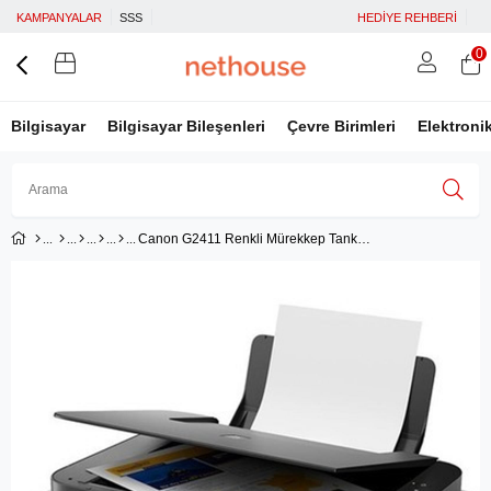
KAMPANYALAR
SSS
HEDİYE REHBERİ
0
Bilgisayar
Bilgisayar Bileşenleri
Çevre Birimleri
Elektroni
Canon G2411 Renkli Mürekkep Tanklı Yazıcı - Tarayıcı - Fotokopi (Canon Eurasia Garantili)
Üye Girişi
Üye Ol
Facebook İle Bağlan
Google İle Bağlan