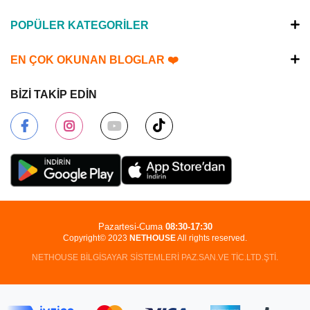
POPÜLER KATEGORİLER
EN ÇOK OKUNAN BLOGLAR ❤️
BİZİ TAKİP EDİN
Pazartesi-Cuma
08:30-17:30
Copyright© 2023
NETHOUSE
All rights reserved.
NETHOUSE BİLGİSAYAR SİSTEMLERİ PAZ.SAN.VE TİC.LTD.ŞTİ.