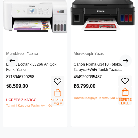
Mürekkepli Yazıcı
Mürekkepli Yazıcı
Epson Ecotank L3266 A4 Çok
Canon Pixma G3410 Fotokopi +
Fonk. Yazıcı
Tarayıcı +WiFi Tanklı Yazıcı
(Canon Eurasia Garantili)
8715946720258
4549292095487
₺8.599,00
₺6.799,00
Tahmini Kargoya Teslim: Aynı Gün
SEPETE
ÜCRETSIZ KARGO
SEPETE
EKLE
EKLE
Tahmini Kargoya Teslim: Aynı Gün