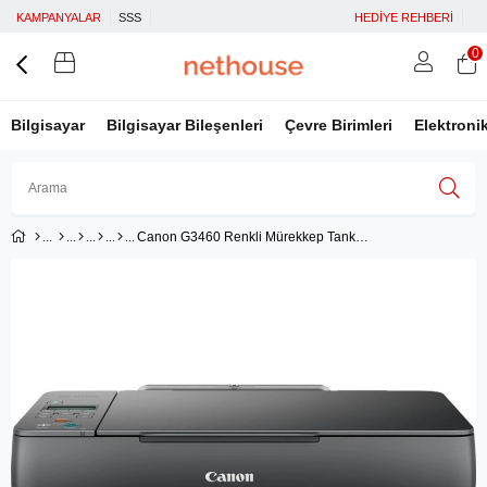
KAMPANYALAR
SSS
HEDİYE REHBERİ
0
Bilgisayar
Bilgisayar Bileşenleri
Çevre Birimleri
Elektroni
Canon G3460 Renkli Mürekkep Tanklı Yazıcı - Tarayıcı - Fotokopi / Wifi /Mobil Baskı (Canon Eurasia Garantili)
Üye Girişi
Üye Ol
Facebook İle Bağlan
Google İle Bağlan