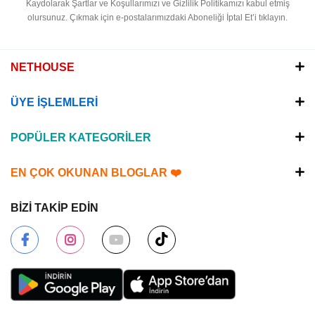
Kaydolarak Şartlar ve Koşullarımızı ve Gizlilik Politikamızı kabul etmiş
olursunuz.
Çıkmak için e-postalarımızdaki Aboneliği İptal Et’i tıklayın.
NETHOUSE
ÜYE İŞLEMLERİ
POPÜLER KATEGORİLER
EN ÇOK OKUNAN BLOGLAR ❤️
BİZİ TAKİP EDİN