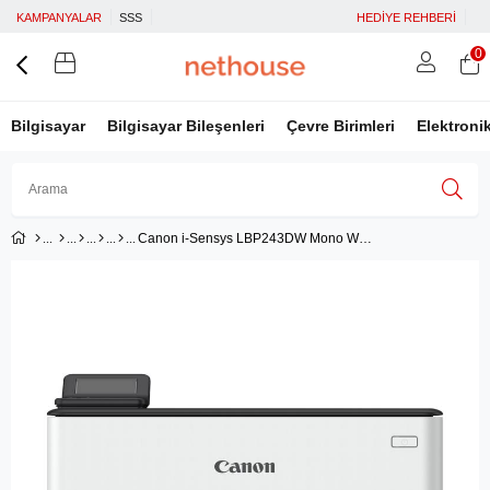
KAMPANYALAR
SSS
HEDİYE REHBERİ
0
Bilgisayar
Bilgisayar Bileşenleri
Çevre Birimleri
Elektroni
Canon i-Sensys LBP243DW Mono Wi-Fi Lazer Yazıcı
Üye Girişi
Üye Ol
Facebook İle Bağlan
Google İle Bağlan