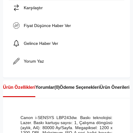
Karşılaştır
Fiyat Düşünce Haber Ver
Gelince Haber Ver
Yorum Yaz
Ürün Özellikleri
Yorumlar
(0)
Ödeme Seçenekleri
Ürün Önerileri
Canon i-SENSYS LBP243dw. Baskı teknolojisi:
Lazer. Baskı kartuşu sayısı: 1, Çalışma döngüsü
(aylık, A4): 80000 Ay/Sayfa. Megapiksel: 1200 x
1200 DPI. Maksimum ISO A-seri kağıt boyutu: