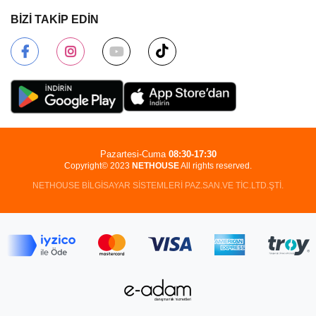
BİZİ TAKİP EDİN
Pazartesi-Cuma
08:30-17:30
Copyright© 2023
NETHOUSE
All rights reserved.
NETHOUSE BİLGİSAYAR SİSTEMLERİ PAZ.SAN.VE TİC.LTD.ŞTİ.