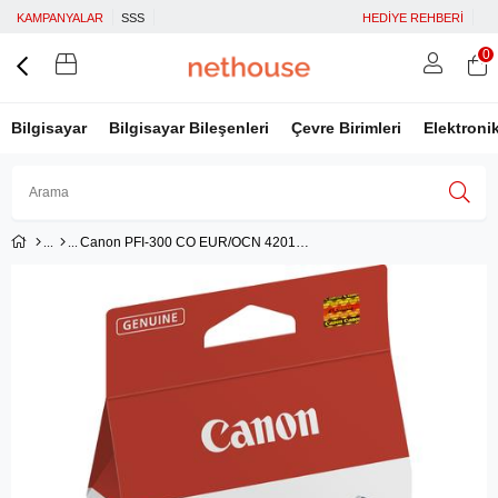
KAMPANYALAR
SSS
HEDİYE REHBERİ
0
Bilgisayar
Bilgisayar Bileşenleri
Çevre Birimleri
Elektroni
Canon PFI-300 CO EUR/OCN 4201C001
Üye Girişi
Üye Ol
Facebook İle Bağlan
Google İle Bağlan