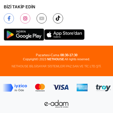
BİZİ TAKİP EDİN
Pazartesi-Cuma
08:30-17:30
Copyright© 2023
NETHOUSE
All rights reserved.
NETHOUSE BİLGİSAYAR SİSTEMLERİ PAZ.SAN.VE TİC.LTD.ŞTİ.