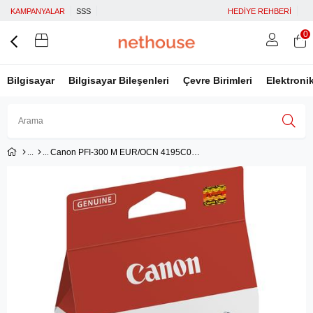
KAMPANYALAR
SSS
HEDİYE REHBERİ
0
Bilgisayar
Bilgisayar Bileşenleri
Çevre Birimleri
Elektroni
Canon PFI-300 M EUR/OCN 4195C001
Üye Girişi
Üye Ol
Facebook İle Bağlan
Google İle Bağlan