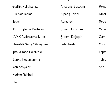
Gizlilik Politikamız
Alışveriş Sepetim
Powe
Sık Sorulanlar
Sipariş Takibi
Kulak
İletişim
Adreslerim
Robo
KVKK İşleme Politikası
Şifremi Unuttum
Yazıc
KVKK Aydınlatma Metni
Şifremi Değiştir
Gami
Mesafeli Satış Sözleşmesi
İade Talebi
Oyun
İptal & İade Politikası
Lapt
Banka Hesaplarımız
Table
Kampanyalar
Ssd
Hediye Rehberi
Blog