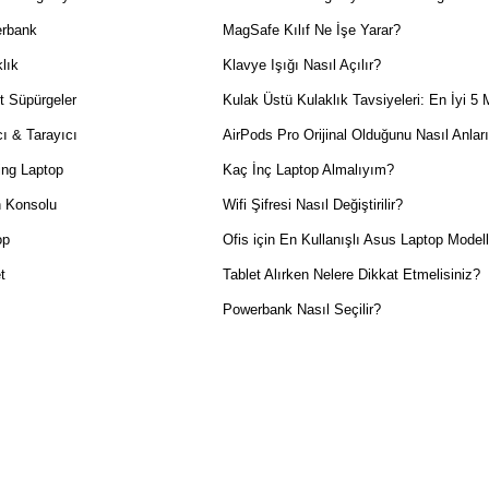
rbank
MagSafe Kılıf Ne İşe Yarar?
lık
Klavye Işığı Nasıl Açılır?
t Süpürgeler
Kulak Üstü Kulaklık Tavsiyeleri: En İyi 5 
ı & Tarayıcı
AirPods Pro Orijinal Olduğunu Nasıl Anlar
ng Laptop
Kaç İnç Laptop Almalıyım?
 Konsolu
Wifi Şifresi Nasıl Değiştirilir?
op
Ofis için En Kullanışlı Asus Laptop Modell
t
Tablet Alırken Nelere Dikkat Etmelisiniz?
Powerbank Nasıl Seçilir?