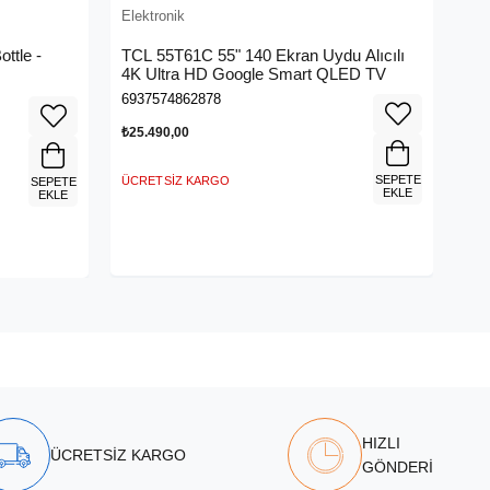
Elektronik
ttle -
TCL 55T61C 55" 140 Ekran Uydu Alıcılı
4K Ultra HD Google Smart QLED TV
6937574862878
₺25.490,00
SEPETE
ÜCRETSIZ KARGO
SEPETE
EKLE
EKLE
HIZLI
ÜCRETSİZ KARGO
GÖNDERİ