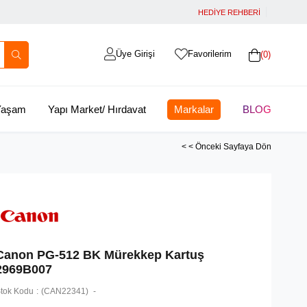
HEDİYE REHBERİ
Üye Girişi
Favorilerim
0
 Yaşam
Yapı Market/ Hırdavat
Markalar
BLOG
< < Önceki Sayfaya Dön
Canon PG-512 BK Mürekkep Kartuş
2969B007
tok Kodu
(CAN22341)