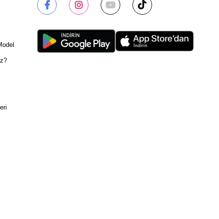
Model
ız?
eri