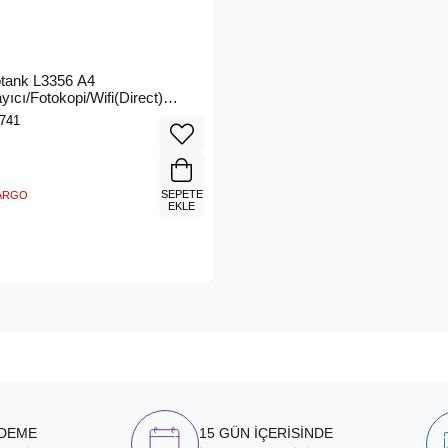
tank L3356 A4
yıcı/Fotokopi/Wifi(Direct)
klı Yazıcı - C11CL62415
741
SEPETE
KARGO
EKLE
ÖDEME
15 GÜN İÇERİSİNDE