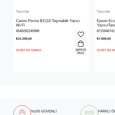
Yazıcılar
Yazıcılar
Canon Pixma BX110 Taşınabilir Yazıcı
Epson Eco
Wi-Fi
Yazıcı/Tara
Renkli Tan
4549292245998
8715946741
₺15.399,00
₺7.999,00
SEPETE
ÜCRETSIZ KARGO
ÜCRETSIZ 
EKLE
%100 GÜVENLİ
FARKLI 