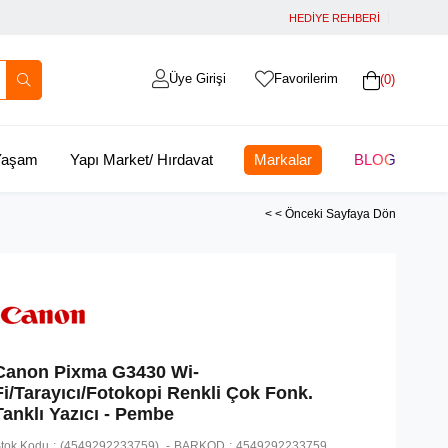
HEDİYE REHBERİ
Üye Girişi
Favorilerim
0
 Yaşam
Yapı Market/ Hırdavat
Markalar
BLOG
< < Önceki Sayfaya Dön
Canon Pixma G3430 Wi-
Fi/Tarayıcı/Fotokopi Renkli Çok Fonk.
Tanklı Yazıcı - Pembe
tok Kodu
(4549292233759)
BARKOD
:
4549292233759