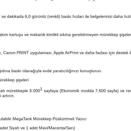
 dakikada 6,0 görüntü (renkli) baskı hızları ile belgelerinizi daha hızlı
 bakım kartuşu ve mekanik kimlikli sıkma gerektirmeyen mürekkep şişeleri
, Canon PRINT uygulaması, Apple AirPrint ve daha fazlası için destek ile
ıdına baskı olanağıyla evde yaratıcılığınızı konuşturun.
ürekkep şişeleri
1
siyah mürekkeple 6.000
sayfaya (Ekonomik modda 7.600 sayfa) ve ren
artırın.
labilir MegaTank Mürekkep Püskürtmeli Yazıcı
 adet Siyah ve 1 adet Mavi/Macenta/Sarı)