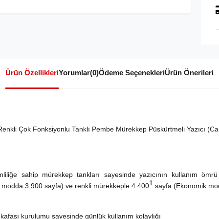
Ürün Özellikleri
Yorumlar
(0)
Ödeme Seçenekleri
Ürün Önerileri
Renkli Çok Fonksiyonlu Tanklı Pembe Mürekkep Püskürtmeli Yazıcı (Can
rimliliğe sahip mürekkep tankları sayesinde yazıcının kullanım ömr
1
modda 3.900 sayfa) ve renkli mürekkeple 4.400
sayfa (Ekonomik modd
 kafası kurulumu sayesinde günlük kullanım kolaylığı