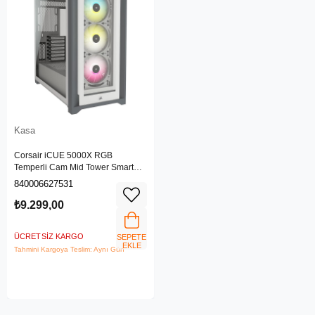
Kasa
Corsair iCUE 5000X RGB
Temperli Cam Mid Tower Smart
Kasa, Beyaz (CC-9011213-WW)
840006627531
₺9.299,00
ÜCRETSIZ KARGO
SEPETE
EKLE
Tahmini Kargoya Teslim: Aynı Gün