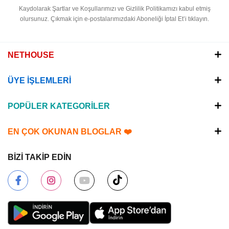
Kaydolarak Şartlar ve Koşullarımızı ve Gizlilik Politikamızı kabul etmiş
olursunuz.
Çıkmak için e-postalarımızdaki Aboneliği İptal Et’i tıklayın.
NETHOUSE
ÜYE İŞLEMLERİ
POPÜLER KATEGORİLER
EN ÇOK OKUNAN BLOGLAR ❤️
BİZİ TAKİP EDİN