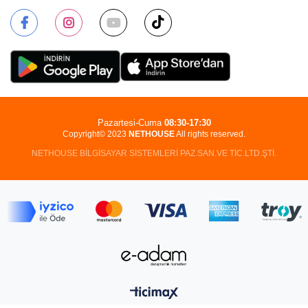
Pazartesi-Cuma
08:30-17:30
Copyright© 2023
NETHOUSE
All rights reserved.
NETHOUSE BİLGİSAYAR SİSTEMLERİ PAZ.SAN.VE TİC.LTD.ŞTİ.