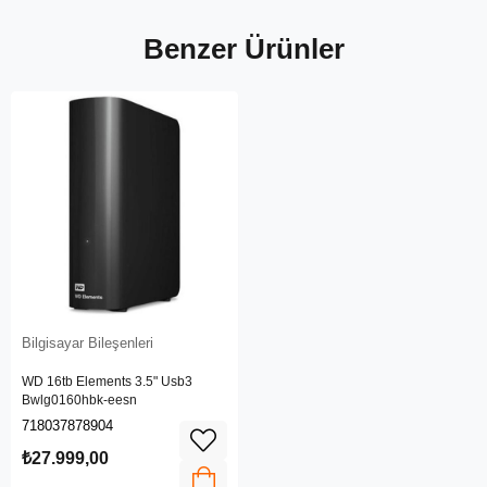
Benzer Ürünler
Bilgisayar Bileşenleri
WD 16tb Elements 3.5" Usb3
Bwlg0160hbk-eesn
718037878904
₺27.999,00