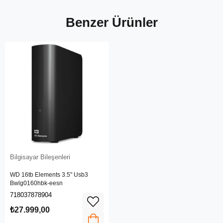
Benzer Ürünler
Bilgisayar Bileşenleri
WD 16tb Elements 3.5" Usb3
Bwlg0160hbk-eesn
718037878904
₺27.999,00