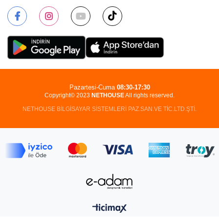
Pazartesi-Cuma
08:30-17:30
Copyright© 2023
NETHOUSE
All rights reserved.
NETHOUSE BİLGİSAYAR SİSTEMLERİ PAZ.SAN.VE TİC.LTD.ŞTİ.