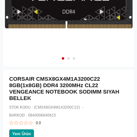
CORSAIR CMSX8GX4M1A3200C22
8GB(1x8GB) DDR4 3200MHz CL22
VENGEANCE NOTEBOOK SODIMM SIYAH
BELLEK
STOK KODU
(CMSX8GX4M1A3200C22)
BARKOD
:
0840006640615
0.0
Yeni Ürün