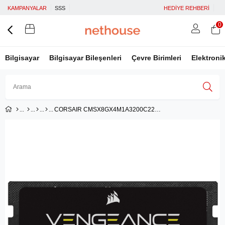
KAMPANYALAR
SSS
HEDİYE REHBERİ
0
Bilgisayar
Bilgisayar Bileşenleri
Çevre Birimleri
Elektroni
CORSAIR CMSX8GX4M1A3200C22 8GB(1x8GB) DDR4 3200MHz CL22 VENGEANCE NOTEBOOK SODIMM SIYAH BELLEK
Üye Girişi
Üye Ol
Facebook İle Bağlan
Google İle Bağlan