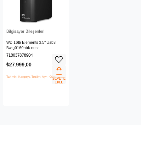
Bilgisayar Bileşenleri
WD 16tb Elements 3.5" Usb3
Bwlg0160hbk-eesn
718037878904
₺27.999,00
Tahmini Kargoya Teslim: Aynı Gün
SEPETE
EKLE