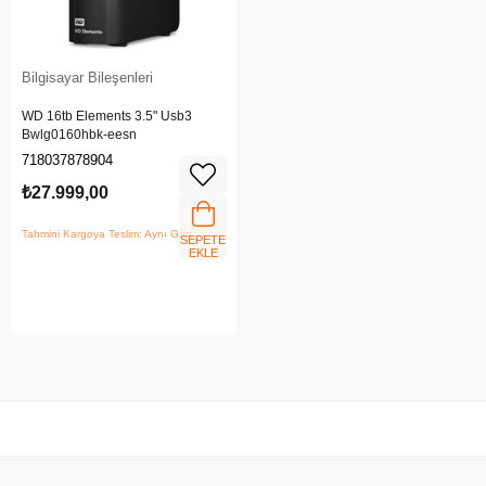
Bilgisayar Bileşenleri
WD 16tb Elements 3.5" Usb3
Bwlg0160hbk-eesn
718037878904
₺27.999,00
Tahmini Kargoya Teslim: Aynı Gün
SEPETE
EKLE