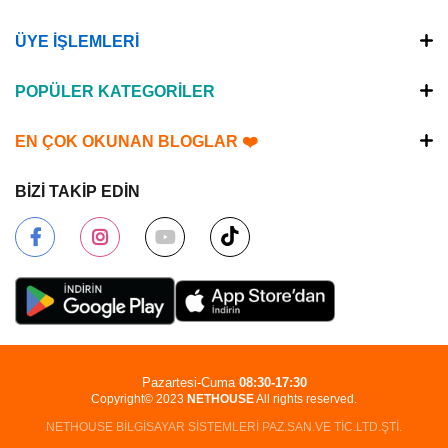
ÜYE İŞLEMLERİ
POPÜLER KATEGORİLER
EN ÇOK OKUNAN BLOGLAR ❤️
BİZİ TAKİP EDİN
Pazartesi-Cuma
08:30-17:30
Copyright© 2023
NETHOUSE
All rights reserved.
NETHOUSE BİLGİSAYAR SİSTEMLERİ PAZ.SAN.VE TİC.LTD.ŞTİ.