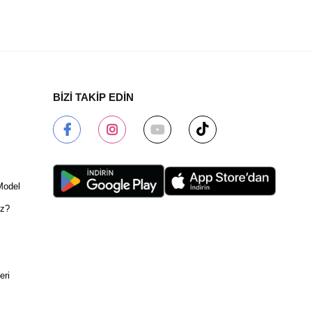
BİZİ TAKİP EDİN
Model
ız?
eri