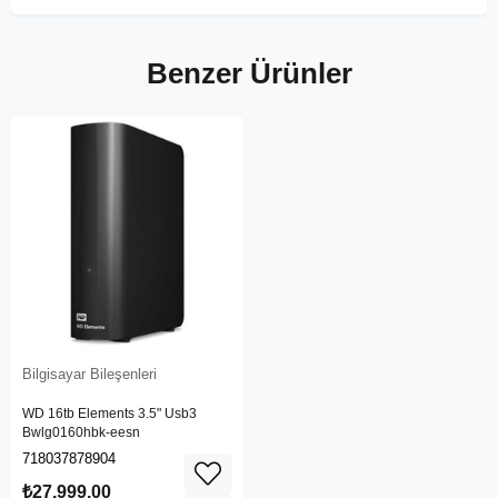
Benzer Ürünler
Bilgisayar Bileşenleri
WD 16tb Elements 3.5" Usb3
Bwlg0160hbk-eesn
718037878904
₺27.999,00