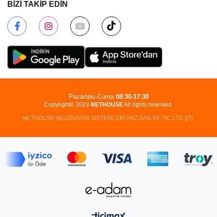
BİZİ TAKİP EDİN
Pazartesi-Cuma
08:30-17:30
Copyright© 2023
NETHOUSE
All rights reserved.
NETHOUSE BİLGİSAYAR SİSTEMLERİ PAZ.SAN.VE TİC.LTD.ŞTİ.