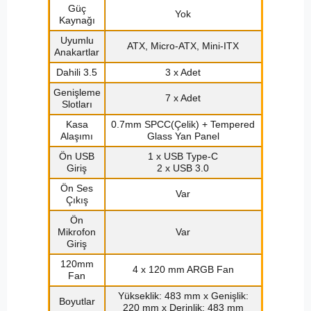
Güç
Yok
Kaynağı
Uyumlu
ATX, Micro-ATX, Mini-ITX
Anakartlar
Dahili 3.5
3 x Adet
Genişleme
7 x Adet
Slotları
Kasa
0.7mm SPCC(Çelik) + Tempered
Alaşımı
Glass Yan Panel
Ön USB
1 x USB Type-C
Giriş
2 x USB 3.0
Ön Ses
Var
Çıkış
Ön
Mikrofon
Var
Giriş
120mm
4 x 120 mm ARGB Fan
Fan
Yükseklik: 483 mm x Genişlik:
Boyutlar
220 mm x Derinlik: 483 mm