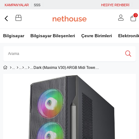
KAMPANYALAR
SSS
HEDİYE REHBERİ
0
Bilgisayar
Bilgisayar Bileşenleri
Çevre Birimleri
Elektroni
Dark (Maxima V30) ARGB Midi Tower Type-C (Psu yok)
Üye Girişi
Üye Ol
Facebook İle Bağlan
Google İle Bağlan