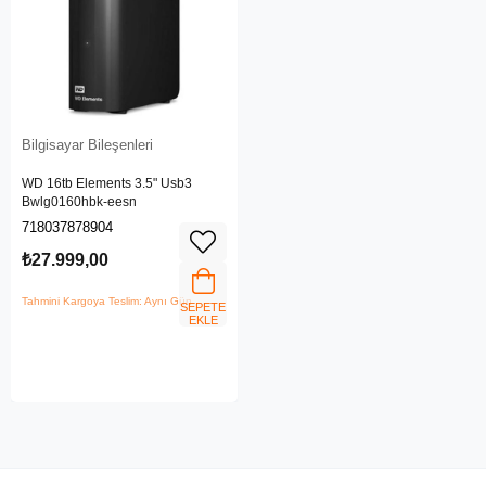
Bilgisayar Bileşenleri
WD 16tb Elements 3.5" Usb3
Bwlg0160hbk-eesn
718037878904
₺27.999,00
Tahmini Kargoya Teslim: Aynı Gün
SEPETE
EKLE