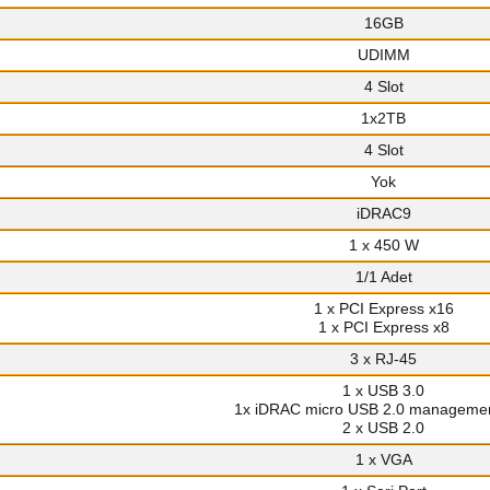
16GB
UDIMM
4 Slot
1x2TB
4 Slot
Yok
iDRAC9
1 x 450 W
1/1 Adet
1 x PCI Express x16
1 x PCI Express x8
3 x RJ-45
1 x USB 3.0
1x iDRAC micro USB 2.0 managemen
2 x USB 2.0
1 x VGA