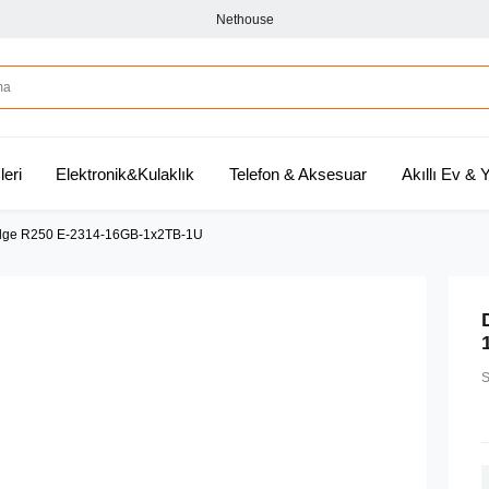
Nethouse
leri
Elektronik&Kulaklık
Telefon & Aksesuar
Akıllı Ev &
dge R250 E-2314-16GB-1x2TB-1U
S