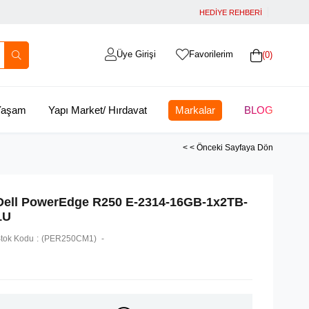
HEDİYE REHBERİ
Üye Girişi
Favorilerim
0
 Yaşam
Yapı Market/ Hırdavat
Markalar
BLOG
< < Önceki Sayfaya Dön
Dell PowerEdge R250 E-2314-16GB-1x2TB-
1U
tok Kodu
(PER250CM1)