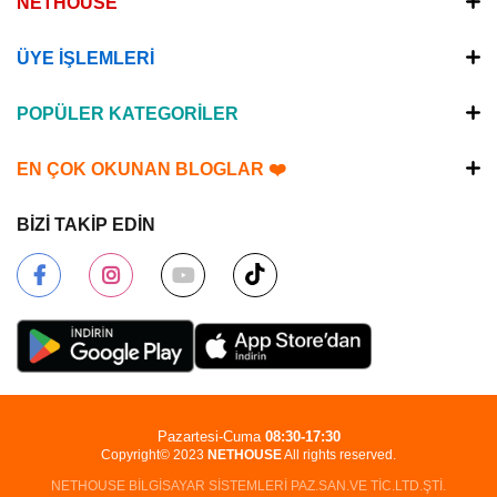
NETHOUSE
ÜYE İŞLEMLERİ
POPÜLER KATEGORİLER
EN ÇOK OKUNAN BLOGLAR ❤️
BİZİ TAKİP EDİN
Pazartesi-Cuma
08:30-17:30
Copyright© 2023
NETHOUSE
All rights reserved.
NETHOUSE BİLGİSAYAR SİSTEMLERİ PAZ.SAN.VE TİC.LTD.ŞTİ.