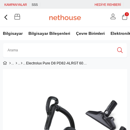
KAMPANYALAR
SSS
HEDİYE REHBERİ
0
Bilgisayar
Bilgisayar Bileşenleri
Çevre Birimleri
Elektroni
Electrolux Pure D8 PD82-ALRGT 600 W Toz Torbalı Süpürge
Üye Girişi
Üye Ol
Facebook İle Bağlan
Google İle Bağlan