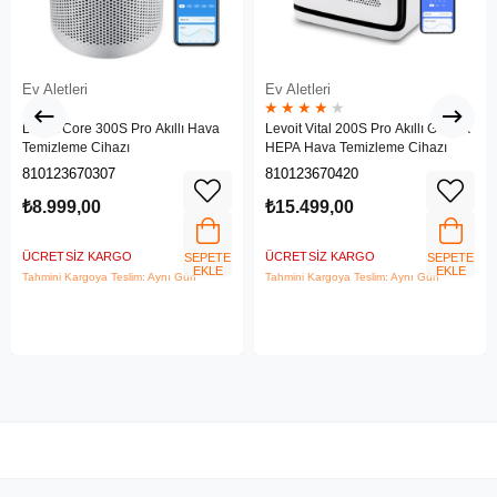
Ev Aletleri
Ev Aletleri
★
★
★
★
★
Levoit Core 300S Pro Akıllı Hava
Levoit Vital 200S Pro Akıllı Gerçek
Temizleme Cihazı
HEPA Hava Temizleme Cihazı
810123670307
810123670420
₺8.999,00
₺15.499,00
ÜCRETSIZ KARGO
ÜCRETSIZ KARGO
SEPETE
SEPETE
EKLE
EKLE
Tahmini Kargoya Teslim: Aynı Gün
Tahmini Kargoya Teslim: Aynı Gün