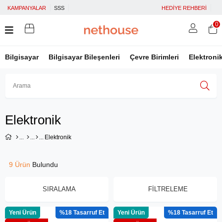
KAMPANYALAR
SSS
HEDİYE REHBERİ
0
Bilgisayar
Bilgisayar Bileşenleri
Çevre Birimleri
Elektroni
Üye Girişi
Üye Ol
Facebook İle Bağlan
Elektronik
Google İle Bağlan
Elektronik
9 Ürün
SIRALAMA
FILTRELEME
Yeni Ürün
%18
Yeni Ürün
%18