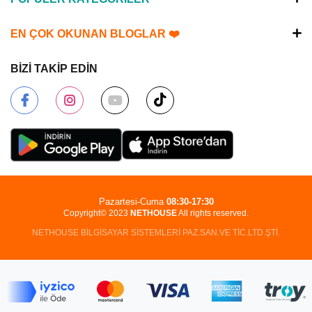
EN ÇOK OKUNAN BLOGLAR ❤️
BİZİ TAKİP EDİN
Pazartesi-Cuma
08:30-17:30
Copyright© 2023
NETHOUSE
All rights reserved.
NETHOUSE BİLGİSAYAR SİSTEMLERİ PAZ.SAN.VE TİC.LTD.ŞTİ.