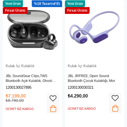
Yeni Ürün
%18
Yeni Ürün
Fırsat Ürünü
Fırsat Ürünü
Kulak İçi Kulaklık
Kulak İçi Kulaklık
JBL SoundGear Clips,TWS
JBL JRFREE, Open Sound
Bluetooth Açık Kulaklık, Ghost-
Bluetooth Çocuk Kulaklığı, Mor
Siyah
1200130027895
1200130030321
₺7.199,00
₺4.290,00
₺8.790,00
ÜCRETSIZ KARGO
ÜCRETSIZ KARGO