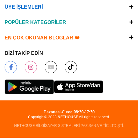
ÜYE İŞLEMLERİ
POPÜLER KATEGORİLER
EN ÇOK OKUNAN BLOGLAR ❤️
BİZİ TAKİP EDİN
Pazartesi-Cuma
08:30-17:30
Copyright© 2023
NETHOUSE
All rights reserved.
NETHOUSE BİLGİSAYAR SİSTEMLERİ PAZ.SAN.VE TİC.LTD.ŞTİ.