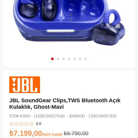
JBL SoundGear Clips,TWS Bluetooth Açık
Kulaklık, Ghost-Mavi
STOK KODU
(1200130027918)
BARKOD
:
1200130027918
0.0
₺7.199,00
₺8.790,00
(KDV Dahil)