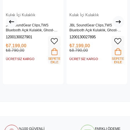
Kulak İçi Kulaklık
Kulak İçi Kulaklık
JBL SoundGear Clips,TWS
JBL SoundGear Clips,TWS
Bluetooth Açık Kulaklık, Ghost-
Bluetooth Açık Kulaklık, Ghost-
Beyaz
Siyah
1200130027901
1200130027895
₺7.199,00
₺7.199,00
₺8.790,00
₺8.790,00
SEPETE
SEPETE
ÜCRETSIZ KARGO
ÜCRETSIZ KARGO
EKLE
EKLE
%100 GÜVENLİ
FARKLI ÖDEME