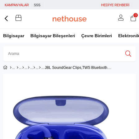
KAMPANYALAR
SSS
HEDİYE REHBERİ
0
Bilgisayar
Bilgisayar Bileşenleri
Çevre Birimleri
Elektroni
JBL SoundGear Clips,TWS Bluetooth Açık Kulaklık, Ghost-Mavi
Üye Girişi
Üye Ol
Facebook İle Bağlan
Google İle Bağlan