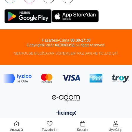
Pazartesi-Cuma
08:30-17:30
Copyright© 2023
NETHOUSE
All rights reserved.
NETHOUSE BİLGİSAYAR SİSTEMLERİ PAZ.SAN.VE TİC.LTD.ŞTİ.
Anasayfa
Favorilerim
Sepetim
Üye Girişi