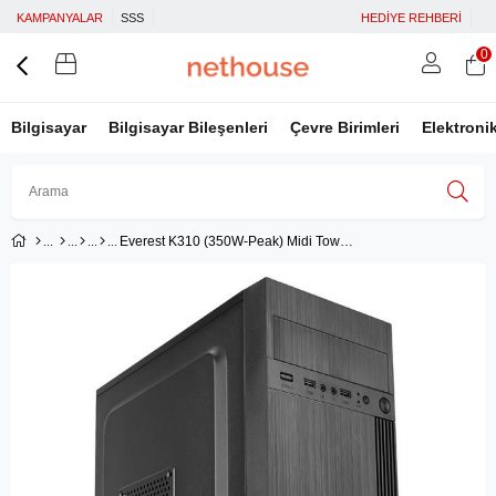
KAMPANYALAR
SSS
HEDİYE REHBERİ
0
Bilgisayar
Bilgisayar Bileşenleri
Çevre Birimleri
Elektroni
Everest K310 (350W-Peak) Midi Tower Siyah
Üye Girişi
Üye Ol
Facebook İle Bağlan
Google İle Bağlan