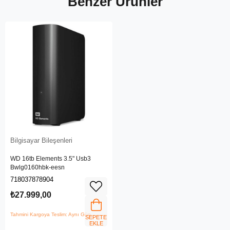
Benzer Ürünler
Bilgisayar Bileşenleri
WD 16tb Elements 3.5" Usb3
Bwlg0160hbk-eesn
718037878904
₺27.999,00
Tahmini Kargoya Teslim: Aynı Gün
SEPETE
EKLE