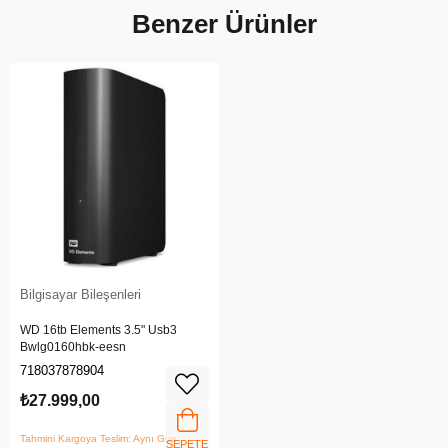
Benzer Ürünler
Bilgisayar Bileşenleri
WD 16tb Elements 3.5" Usb3
Bwlg0160hbk-eesn
718037878904
₺27.999,00
Tahmini Kargoya Teslim: Aynı Gün
SEPETE