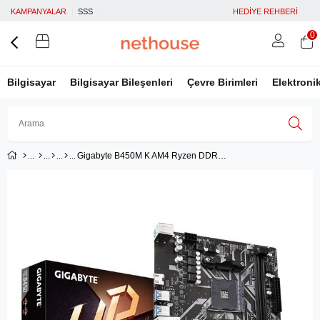
KAMPANYALAR
SSS
HEDİYE REHBERİ
0
Bilgisayar
Bilgisayar Bileşenleri
Çevre Birimleri
Elektroni
Gigabyte B450M K AM4 Ryzen DDR4 Hdmi Usb 3.2
Üye Girişi
Üye Ol
Facebook İle Bağlan
Google İle Bağlan