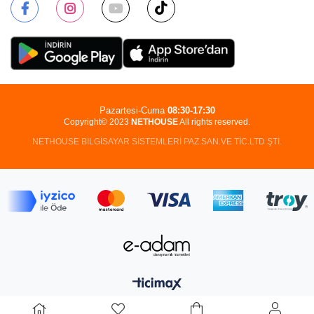
Pazartesi-Cuma
08:30-17:30
Copyright© 2023
NETHOUSE
All rights reserved.
NETHOUSE BİLGİSAYAR SİSTEMLERİ PAZ.SAN.VE TİC.LTD.ŞTİ.