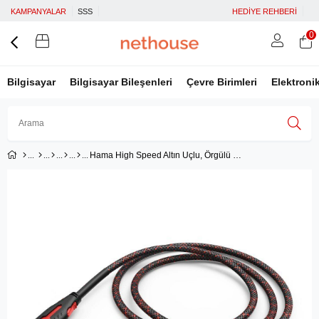
KAMPANYALAR
SSS
HEDİYE REHBERİ
0
Bilgisayar
Bilgisayar Bileşenleri
Çevre Birimleri
Elektroni
Hama High Speed Altın Uçlu, Örgülü HDMI Kablosu, 2 Metre
Üye Girişi
Üye Ol
Facebook İle Bağlan
Google İle Bağlan