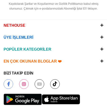
Kaydolarak Şartlar ve Koşullarımızı ve Gizlilik Politikamızı kabul etmiş
olursunuz.
Çıkmak için e-postalarımızdaki Aboneliği İptal Et’i tıklayın.
NETHOUSE
ÜYE İŞLEMLERİ
POPÜLER KATEGORİLER
EN ÇOK OKUNAN BLOGLAR ❤️
BİZİ TAKİP EDİN