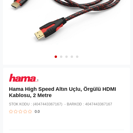
Hama High Speed Altın Uçlu, Örgülü HDMI
Kablosu, 2 Metre
STOK KODU
(4047443367167)
BARKOD
:
4047443367167
0.0