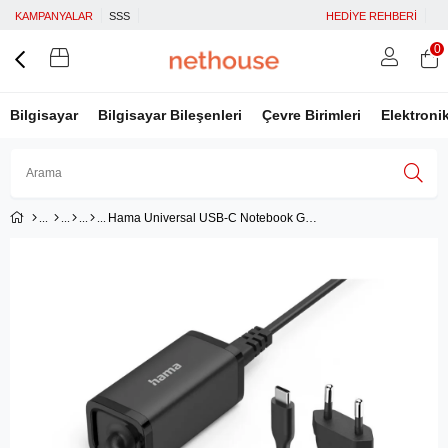
KAMPANYALAR
SSS
HEDİYE REHBERİ
0
Bilgisayar
Bilgisayar Bileşenleri
Çevre Birimleri
Elektroni
Hama Universal USB-C Notebook Güç Adaptörü 5-20V / 65W
Üye Girişi
Üye Ol
Facebook İle Bağlan
Google İle Bağlan