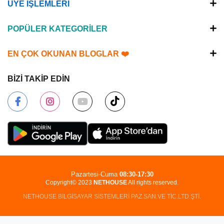
ÜYE İŞLEMLERİ
POPÜLER KATEGORİLER
EN ÇOK OKUNAN BLOGLAR ❤️
BİZİ TAKİP EDİN
Pazartesi-Cuma
08:30-17:30
Copyright© 2023
NETHOUSE
All rights reserved.
NETHOUSE BİLGİSAYAR SİSTEMLERİ PAZ.SAN.VE TİC.LTD.ŞTİ.