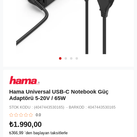
Hama Universal USB-C Notebook Güç
Adaptörü 5-20V / 65W
STOK KODU
(4047443530165)
BARKOD
:
4047443530165
0.0
₺1.990,00
₺366,99
`den başlayan taksitlerle