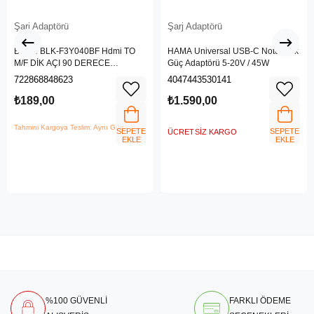
Şarj Adaptörü
Şarj Adaptörü
Belkin BLK-F3Y040BF Hdmi TO
HAMA Universal USB-C Notebook
M/F DİK AÇI 90 DERECE
Güç Adaptörü 5-20V / 45W
ADAPTÖR
722868848623
4047443530141
₺189,00
₺1.590,00
Tahmini Kargoya Teslim: Aynı Gün
SEPETE
SEPETE
ÜCRETSIZ KARGO
EKLE
EKLE
%100 GÜVENLİ
FARKLI ÖDEME