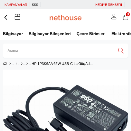
KAMPANYALAR
SSS
HEDİYE REHBERİ
0
Bilgisayar
Bilgisayar Bileşenleri
Çevre Birimleri
Elektroni
HP 1P3K6AA 65W USB-C Lc Güç Adaptörü
Üye Girişi
Üye Ol
Facebook İle Bağlan
Google İle Bağlan