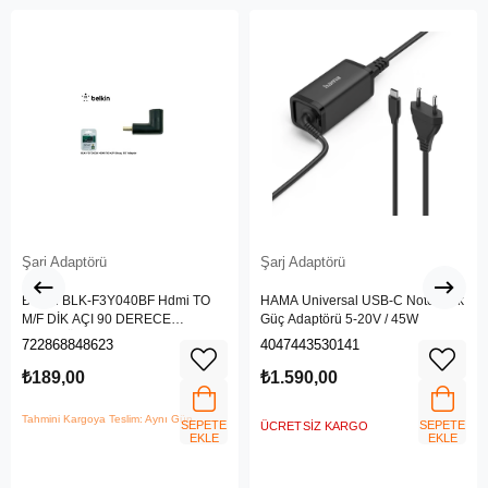
Şarj Adaptörü
Şarj Adaptörü
Belkin BLK-F3Y040BF Hdmi TO
HAMA Universal USB-C Notebook
M/F DİK AÇI 90 DERECE
Güç Adaptörü 5-20V / 45W
ADAPTÖR
722868848623
4047443530141
₺189,00
₺1.590,00
Tahmini Kargoya Teslim: Aynı Gün
SEPETE
SEPETE
ÜCRETSIZ KARGO
EKLE
EKLE