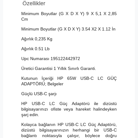
Özellikler
Minimum Boyutlar (G X D X Y) 9 X 5,1 X 2,85
Cm
Minimum Boyutlar (G X D X Y) 3.54 X2 X 1.12 İn
Ağırlık 0,235 Kg
Ağırlık 0.51 Lb
Upc Numarası 195122442972
Üretici Garantisi 1 Yıllık Sınırlı Garanti.
Kutunun İçeriği HP 65W USB-C LC GÜÇ
ADAPTÖRÜ; Belgeler
Güçlü USB-C şarjı
HP USB-C LC Güç Adaptörü ile dizüstü
bilgisayarınızı ofiste veya hareket halindeyken
şarj edin.
Kolayca bağlanın HP USB-C LC Güç Adaptörü,
dizüstü bilgisayarınızın herhangi bir USB-C
bağlantı noktasıyla çalışır, böylece doğru