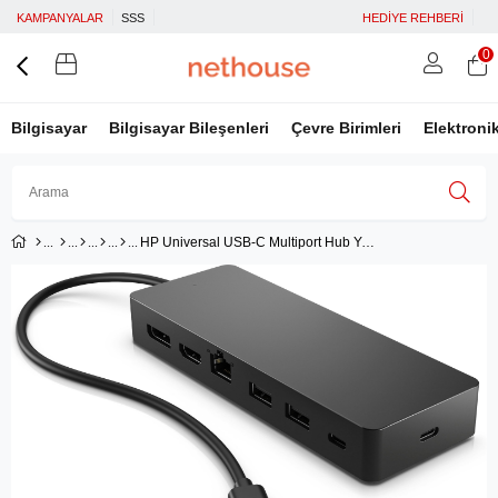
KAMPANYALAR
SSS
HEDİYE REHBERİ
0
Bilgisayar
Bilgisayar Bileşenleri
Çevre Birimleri
Elektroni
HP Universal USB-C Multiport Hub Yerleştirme USB 3.2 Gen 2 (3.1 Gen 2) Type-C - Siyah
Üye Girişi
Üye Ol
Facebook İle Bağlan
Google İle Bağlan