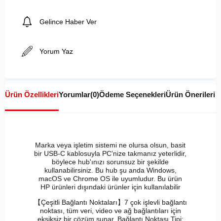
Gelince Haber Ver
Yorum Yaz
Ürün Özellikleri
Yorumlar
(0)
Ödeme Seçenekleri
Ürün Önerileri
Marka veya işletim sistemi ne olursa olsun, basit
bir USB-C kablosuyla PC'nize takmanız yeterlidir,
böylece hub'ınızı sorunsuz bir şekilde
kullanabilirsiniz. Bu hub şu anda Windows,
macOS ve Chrome OS ile uyumludur. Bu ürün
HP ürünleri dışındaki ürünler için kullanılabilir
【Çeşitli Bağlantı Noktaları】7 çok işlevli bağlantı
noktası, tüm veri, video ve ağ bağlantıları için
eksiksiz bir çözüm sunar. Bağlantı Noktası Tipi: