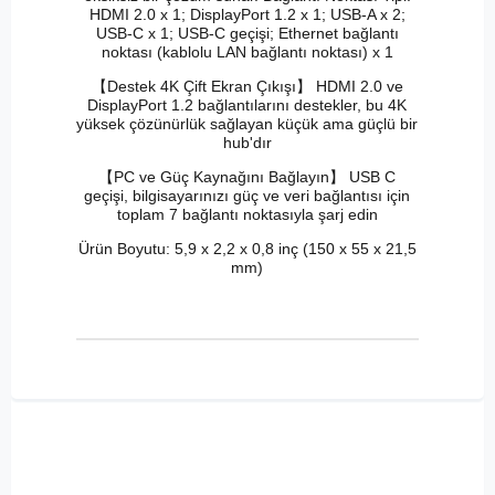
HDMI 2.0 x 1; DisplayPort 1.2 x 1; USB-A x 2;
USB-C x 1; USB-C geçişi; Ethernet bağlantı
noktası (kablolu LAN bağlantı noktası) x 1
【Destek 4K Çift Ekran Çıkışı】 HDMI 2.0 ve
DisplayPort 1.2 bağlantılarını destekler, bu 4K
yüksek çözünürlük sağlayan küçük ama güçlü bir
hub'dır
【PC ve Güç Kaynağını Bağlayın】 USB C
geçişi, bilgisayarınızı güç ve veri bağlantısı için
toplam 7 bağlantı noktasıyla şarj edin
Ürün Boyutu: 5,9 x 2,2 x 0,8 inç (150 x 55 x 21,5
mm)