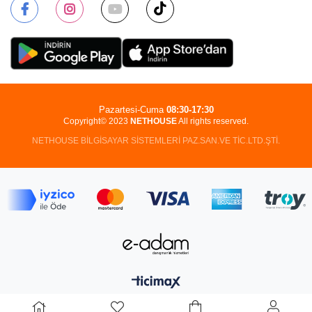
Pazartesi-Cuma
08:30-17:30
Copyright© 2023
NETHOUSE
All rights reserved.
NETHOUSE BİLGİSAYAR SİSTEMLERİ PAZ.SAN.VE TİC.LTD.ŞTİ.