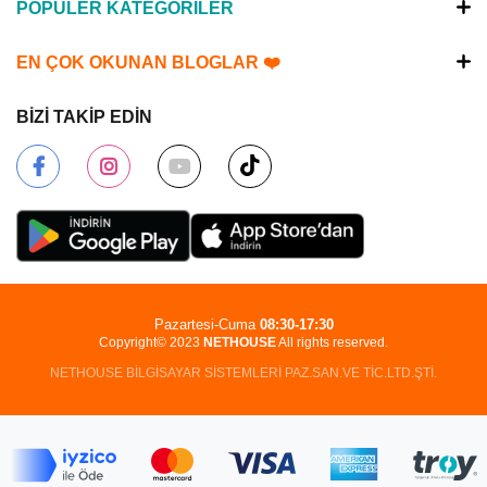
POPÜLER KATEGORİLER
EN ÇOK OKUNAN BLOGLAR ❤️
BİZİ TAKİP EDİN
Pazartesi-Cuma
08:30-17:30
Copyright© 2023
NETHOUSE
All rights reserved.
NETHOUSE BİLGİSAYAR SİSTEMLERİ PAZ.SAN.VE TİC.LTD.ŞTİ.