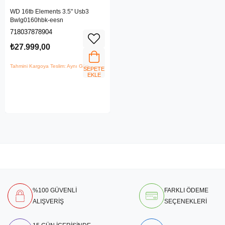
WD 16tb Elements 3.5" Usb3
Bwlg0160hbk-eesn
718037878904
₺27.999,00
Tahmini Kargoya Teslim: Aynı Gün
SEPETE
EKLE
%100 GÜVENLİ
FARKLI ÖDEME
ALIŞVERİŞ
SEÇENEKLERİ