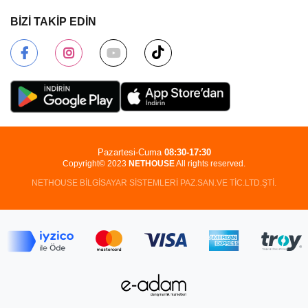
BİZİ TAKİP EDİN
Pazartesi-Cuma
08:30-17:30
Copyright© 2023
NETHOUSE
All rights reserved.
NETHOUSE BİLGİSAYAR SİSTEMLERİ PAZ.SAN.VE TİC.LTD.ŞTİ.