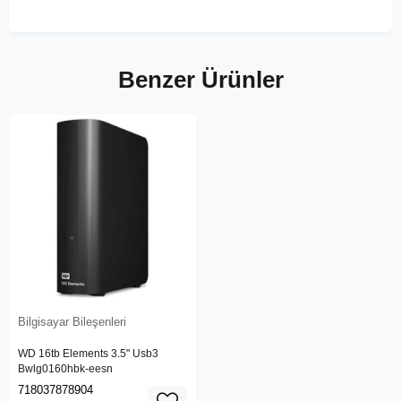
Benzer Ürünler
Bilgisayar Bileşenleri
WD 16tb Elements 3.5" Usb3
Bwlg0160hbk-eesn
718037878904