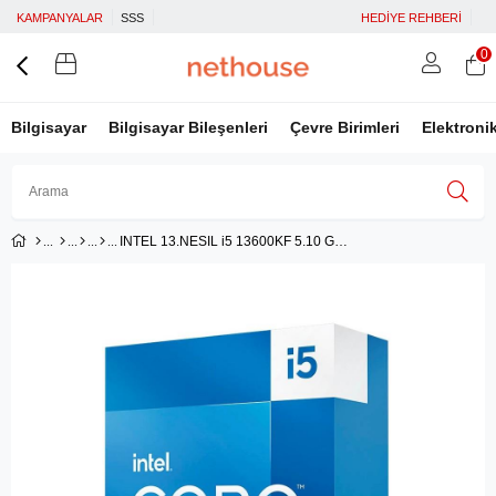
KAMPANYALAR
SSS
HEDİYE REHBERİ
0
Bilgisayar
Bilgisayar Bileşenleri
Çevre Birimleri
Elektroni
INTEL 13.NESIL i5 13600KF 5.10 GHz 24M FCLGA1700 CPU İŞLEMCİ BOX FANSIZ
Üye Girişi
Üye Ol
Facebook İle Bağlan
Google İle Bağlan