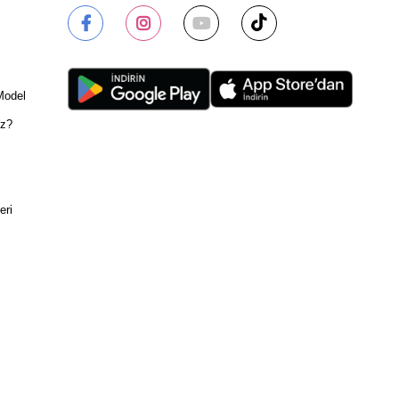
Model
ız?
eri