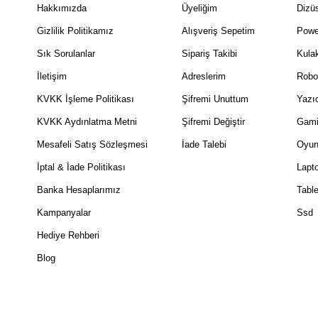
Hakkımızda
Üyeliğim
Dizüs
Gizlilik Politikamız
Alışveriş Sepetim
Powe
Sık Sorulanlar
Sipariş Takibi
Kulak
İletişim
Adreslerim
Robo
KVKK İşleme Politikası
Şifremi Unuttum
Yazıc
KVKK Aydınlatma Metni
Şifremi Değiştir
Gami
Mesafeli Satış Sözleşmesi
İade Talebi
Oyun
İptal & İade Politikası
Lapt
Banka Hesaplarımız
Table
Kampanyalar
Ssd
Hediye Rehberi
Blog