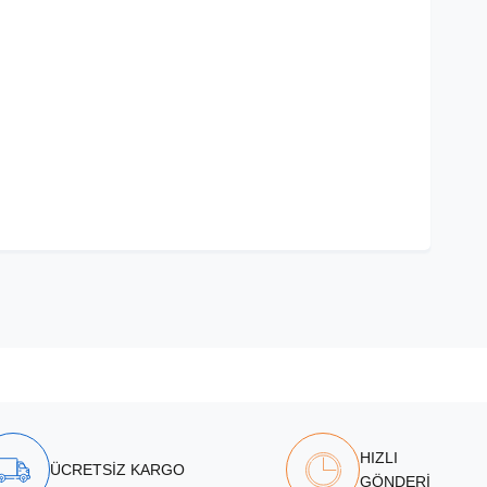
HIZLI
ÜCRETSİZ KARGO
GÖNDERİ