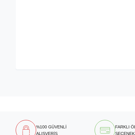
%100 GÜVENLİ
FARKLI 
ALIŞVERİŞ
SEÇENEK