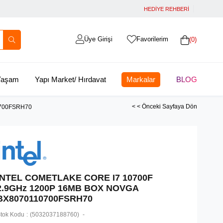
HEDİYE REHBERİ
Üye Girişi
Favorilerim
0
 Yaşam
Yapı Market/ Hırdavat
Markalar
BLOG
< < Önceki Sayfaya Dön
0700FSRH70
INTEL COMETLAKE CORE I7 10700F
2.9GHz 1200P 16MB BOX NOVGA
BX8070110700FSRH70
tok Kodu
(5032037188760)