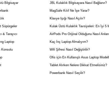
tü Bilgisayar
JBL Kulaklık Bilgisayara Nasıl Bağlanır?
rbank
MagSafe Kılıf Ne İşe Yarar?
lık
Klavye Işığı Nasıl Açılır?
t Süpürgeler
Kulak Üstü Kulaklık Tavsiyeleri: En İyi 5 
ı & Tarayıcı
AirPods Pro Orijinal Olduğunu Nasıl Anlar
ng Laptop
Kaç İnç Laptop Almalıyım?
 Konsolu
Wifi Şifresi Nasıl Değiştirilir?
op
Ofis için En Kullanışlı Asus Laptop Modell
t
Tablet Alırken Nelere Dikkat Etmelisiniz?
Powerbank Nasıl Seçilir?