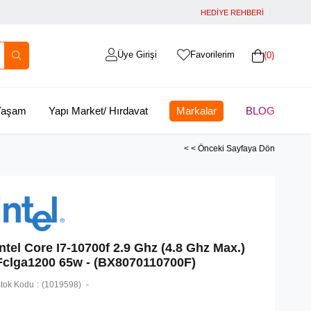
HEDİYE REHBERİ
Üye Girişi
Favorilerim
0
 Yaşam
Yapı Market/ Hırdavat
Markalar
BLOG
< < Önceki Sayfaya Dön
Intel Core I7-10700f 2.9 Ghz (4.8 Ghz Max.)
Fclga1200 65w - (BX8070110700F)
tok Kodu
(1019598)