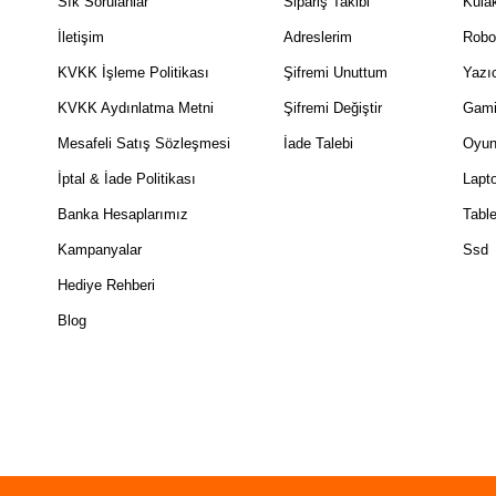
Sık Sorulanlar
Sipariş Takibi
Kulak
İletişim
Adreslerim
Robo
KVKK İşleme Politikası
Şifremi Unuttum
Yazıc
KVKK Aydınlatma Metni
Şifremi Değiştir
Gami
Mesafeli Satış Sözleşmesi
İade Talebi
Oyun
İptal & İade Politikası
Lapt
Banka Hesaplarımız
Table
Kampanyalar
Ssd
Hediye Rehberi
Blog