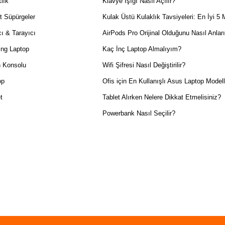
lık
Klavye Işığı Nasıl Açılır?
t Süpürgeler
Kulak Üstü Kulaklık Tavsiyeleri: En İyi 5 
ı & Tarayıcı
AirPods Pro Orijinal Olduğunu Nasıl Anlar
ng Laptop
Kaç İnç Laptop Almalıyım?
 Konsolu
Wifi Şifresi Nasıl Değiştirilir?
op
Ofis için En Kullanışlı Asus Laptop Modell
t
Tablet Alırken Nelere Dikkat Etmelisiniz?
Powerbank Nasıl Seçilir?