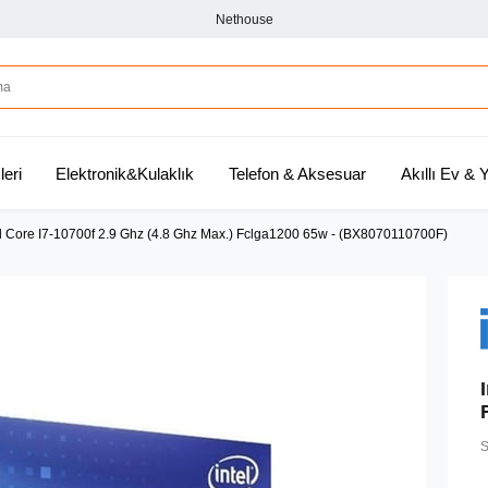
Nethouse
leri
Elektronik&Kulaklık
Telefon & Aksesuar
Akıllı Ev &
el Core I7-10700f 2.9 Ghz (4.8 Ghz Max.) Fclga1200 65w - (BX8070110700F)
S