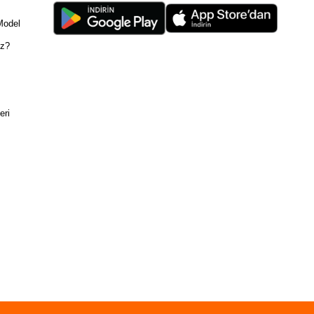
Model
ız?
eri