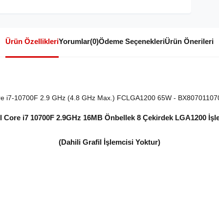
Ürün Özellikleri
Yorumlar
(0)
Ödeme Seçenekleri
Ürün Önerileri
re i7-10700F 2.9 GHz (4.8 GHz Max.) FCLGA1200 65W - BX80701107
el Core i7 10700F 2.9GHz 16MB Önbellek 8 Çekirdek LGA1200 İşl
(Dahili Grafil İşlemcisi Yoktur)