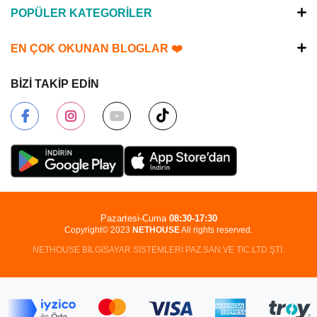
POPÜLER KATEGORİLER
EN ÇOK OKUNAN BLOGLAR ❤️
BİZİ TAKİP EDİN
Pazartesi-Cuma
08:30-17:30
Copyright© 2023
NETHOUSE
All rights reserved.
NETHOUSE BİLGİSAYAR SİSTEMLERİ PAZ.SAN.VE TİC.LTD.ŞTİ.