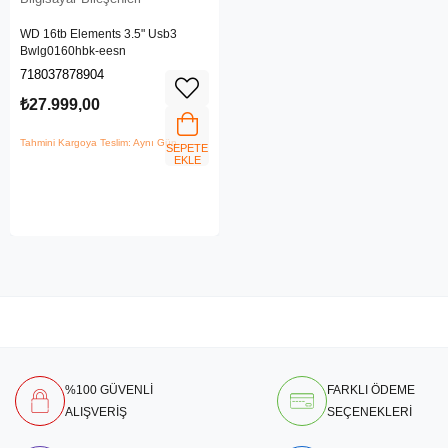
WD 16tb Elements 3.5" Usb3
Bwlg0160hbk-eesn
718037878904
₺27.999,00
Tahmini Kargoya Teslim: Aynı Gün
SEPETE
EKLE
%100 GÜVENLİ
FARKLI ÖDEME
ALIŞVERİŞ
SEÇENEKLERİ