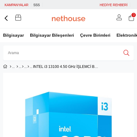
KAMPANYALAR
SSS
HEDİYE REHBERİ
0
Bilgisayar
Bilgisayar Bileşenleri
Çevre Birimleri
Elektroni
INTEL i3 13100 4.50 GHz İŞLEMCİ BOX FANLI
Üye Girişi
Üye Ol
Facebook İle Bağlan
Google İle Bağlan