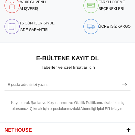
%100 GÜVENLİ
FARKLI ÖDEME
ALIŞVERİŞ
SEÇENEKLERİ
15 GÜN İÇERİSİNDE
ÜCRETSİZ KARGO
İADE GARANTİSİ
E-BÜLTENE KAYIT OL
Haberler ve özel fırsatlar için
Kaydolarak Şartlar ve Koşullarımızı ve Gizlilik Politikamızı kabul etmiş
olursunuz.
Çıkmak için e-postalarımızdaki Aboneliği İptal Et’i tıklayın.
NETHOUSE