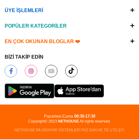
ÜYE İŞLEMLERİ
POPÜLER KATEGORİLER
EN ÇOK OKUNAN BLOGLAR ❤️
BİZİ TAKİP EDİN
Pazartesi-Cuma
08:30-17:30
Copyright© 2023
NETHOUSE
All rights reserved.
NETHOUSE BİLGİSAYAR SİSTEMLERİ PAZ.SAN.VE TİC.LTD.ŞTİ.