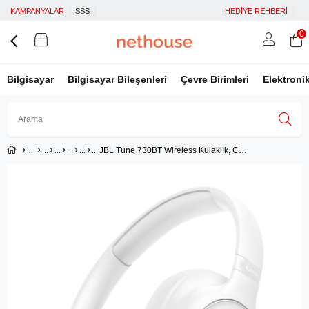
KAMPANYALAR
SSS
HEDİYE REHBERİ
0
Bilgisayar
Bilgisayar Bileşenleri
Çevre Birimleri
Elektroni
JBL Tune 730BT Wireless Kulaklık, CT, OE,Beyaz
Üye Girişi
Üye Ol
Facebook İle Bağlan
Google İle Bağlan