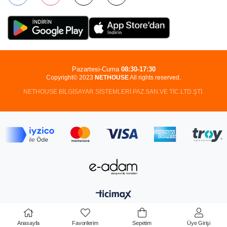
Pazartesi-Cuma
08:30-17:30
Copyright© 2023
NETHOUSE
All rights reserved.
NETHOUSE BİLGİSAYAR SİSTEMLERİ PAZ.SAN.VE TİC.LTD.ŞTİ.
Anasayfa
Favorilerim
Sepetim
Üye Girişi