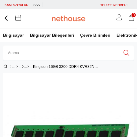
KAMPANYALAR
SSS
HEDİYE REHBERİ
0
Bilgisayar
Bilgisayar Bileşenleri
Çevre Birimleri
Elektroni
Kingston 16GB 3200 DDR4 KVR32N22S8/16
Üye Girişi
Üye Ol
Facebook İle Bağlan
Google İle Bağlan