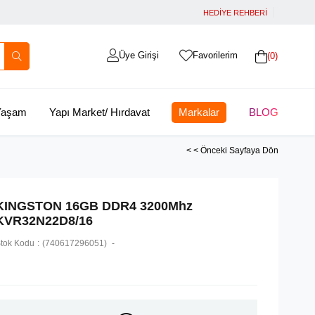
HEDİYE REHBERİ
Üye Girişi
Favorilerim
0
 Yaşam
Yapı Market/ Hırdavat
Markalar
BLOG
< < Önceki Sayfaya Dön
KINGSTON 16GB DDR4 3200Mhz
KVR32N22D8/16
tok Kodu
(740617296051)