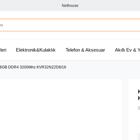
Nethouse
leri
Elektronik&Kulaklık
Telefon & Aksesuar
Akıllı Ev &
6GB DDR4 3200Mhz KVR32N22D8/16
S