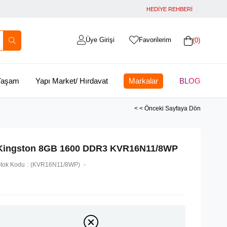
HEDİYE REHBERİ
Üye Girişi
Favorilerim
0
 Yaşam
Yapı Market/ Hırdavat
Markalar
BLOG
< < Önceki Sayfaya Dön
Kingston 8GB 1600 DDR3 KVR16N11/8WP
tok Kodu
(KVR16N11/8WP)