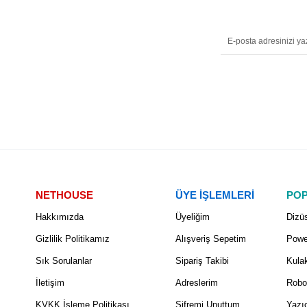
NETHOUSE
ÜYE İŞLEMLERİ
POP
Hakkımızda
Üyeliğim
Dizüs
Gizlilik Politikamız
Alışveriş Sepetim
Powe
Sık Sorulanlar
Sipariş Takibi
Kulak
İletişim
Adreslerim
Robo
KVKK İşleme Politikası
Şifremi Unuttum
Yazıc