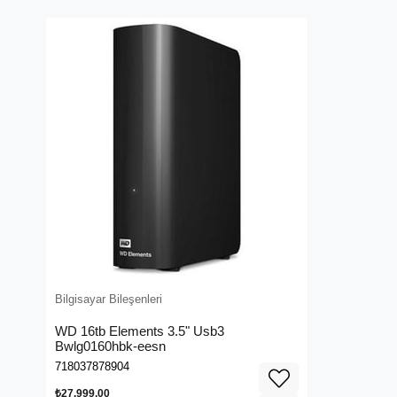
Bilgisayar Bileşenleri
WD 16tb Elements 3.5" Usb3
Bwlg0160hbk-eesn
718037878904
₺27.999,00