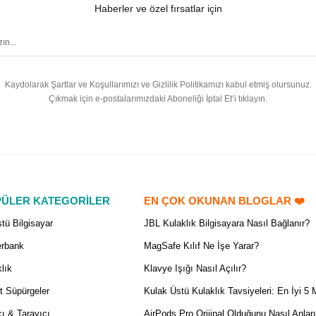
Haberler ve özel fırsatlar için
Kaydolarak Şartlar ve Koşullarımızı ve Gizlilik Politikamızı kabul etmiş olursunuz.
Çıkmak için e-postalarımızdaki Aboneliği İptal Et’i tıklayın.
ÜLER KATEGORİLER
EN ÇOK OKUNAN BLOGLAR ❤️
tü Bilgisayar
JBL Kulaklık Bilgisayara Nasıl Bağlanır?
rbank
MagSafe Kılıf Ne İşe Yarar?
lık
Klavye Işığı Nasıl Açılır?
t Süpürgeler
Kulak Üstü Kulaklık Tavsiyeleri: En İyi 5 
ı & Tarayıcı
AirPods Pro Orijinal Olduğunu Nasıl Anlar