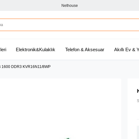
Nethouse
leri
Elektronik&Kulaklık
Telefon & Aksesuar
Akıllı Ev &
GB 1600 DDR3 KVR16N11/8WP
S