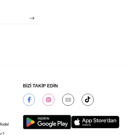
BİZİ TAKİP EDİN
Model
ız?