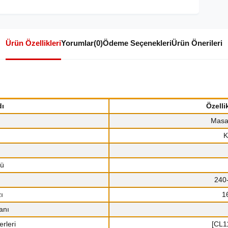
Ürün Özellikleri
Yorumlar
(0)
Ödeme Seçenekleri
Ürün Önerileri
dı
Özelli
Masa
K
rü
240
ı
1
anı
rleri
[CL1