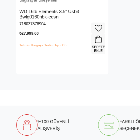
Bilgisayar Bileşenleri
WD 16tb Elements 3.5" Usb3
Bwlg0160hbk-eesn
718037878904
₺27.999,00
Tahmini Kargoya Teslim: Aynı Gün
SEPETE
EKLE
%100 GÜVENLİ
FARKLI 
ALIŞVERİŞ
SEÇENEK