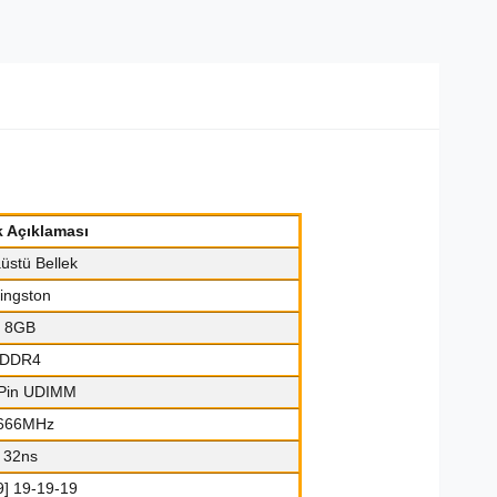
k Açıklaması
üstü Bellek
ingston
8GB
DDR4
Pin UDIMM
666MHz
32ns
9] 19-19-19