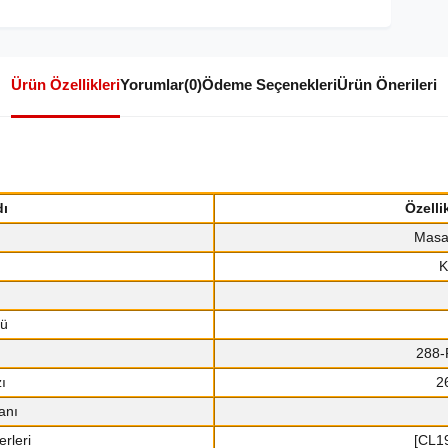
Ürün Özellikleri
Yorumlar
(0)
Ödeme Seçenekleri
Ürün Önerileri
dı
Özelli
Masa
K
rü
288-
ı
2
anı
rleri
[CL1