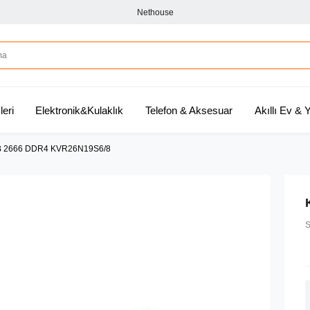
Nethouse
leri
Elektronik&Kulaklık
Telefon & Aksesuar
Akıllı Ev &
GB 2666 DDR4 KVR26N19S6/8
S