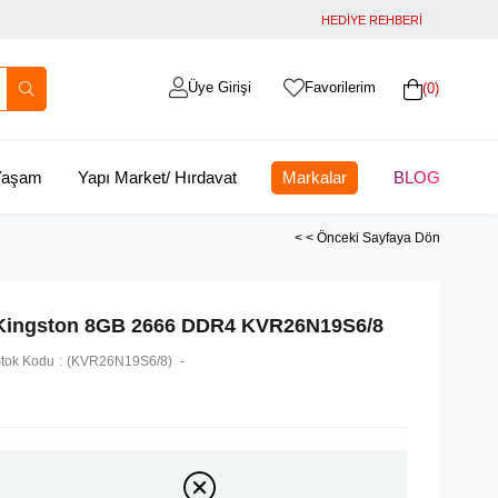
HEDİYE REHBERİ
Üye Girişi
Favorilerim
0
 Yaşam
Yapı Market/ Hırdavat
Markalar
BLOG
< < Önceki Sayfaya Dön
Kingston 8GB 2666 DDR4 KVR26N19S6/8
tok Kodu
(KVR26N19S6/8)