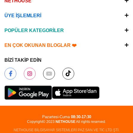
NETHOUSE
ÜYE İŞLEMLERİ
POPÜLER KATEGORİLER
EN ÇOK OKUNAN BLOGLAR ❤️
BİZİ TAKİP EDİN
Pazartesi-Cuma
08:30-17:30
Copyright© 2023
NETHOUSE
All rights reserved.
NETHOUSE BİLGİSAYAR SİSTEMLERİ PAZ.SAN.VE TİC.LTD.ŞTİ.