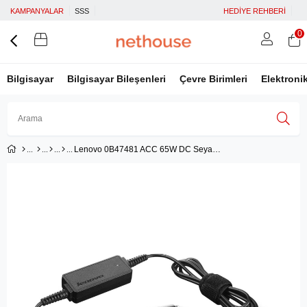
KAMPANYALAR
SSS
HEDİYE REHBERİ
0
Bilgisayar
Bilgisayar Bileşenleri
Çevre Birimleri
Elektroni
Lenovo 0B47481 ACC 65W DC Seyahat Notebook Şarj Adaptörü
Üye Girişi
Üye Ol
Facebook İle Bağlan
Google İle Bağlan