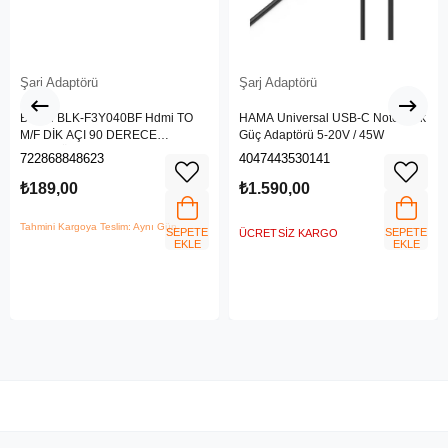
Şarj Adaptörü
Şarj Adaptörü
Belkin BLK-F3Y040BF Hdmi TO
HAMA Universal USB-C Notebook
M/F DİK AÇI 90 DERECE
Güç Adaptörü 5-20V / 45W
ADAPTÖR
722868848623
4047443530141
₺189,00
₺1.590,00
Tahmini Kargoya Teslim: Aynı Gün
SEPETE
SEPETE
ÜCRETSIZ KARGO
EKLE
EKLE