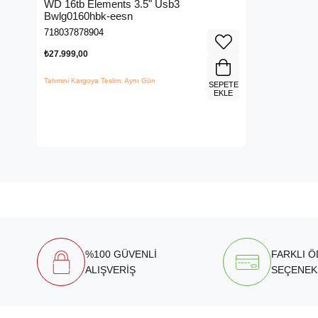
WD 16tb Elements 3.5" Usb3
Bwlg0160hbk-eesn
718037878904
₺27.999,00
Tahmini Kargoya Teslim: Aynı Gün
SEPETE
EKLE
%100 GÜVENLİ
FARKLI 
ALIŞVERİŞ
SEÇENEK