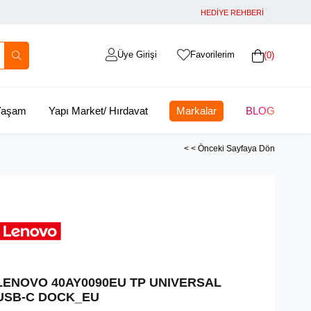
HEDİYE REHBERİ
Üye Girişi
Favorilerim
0
 Yaşam
Yapı Market/ Hırdavat
Markalar
BLOG
< < Önceki Sayfaya Dön
LENOVO 40AY0090EU TP UNIVERSAL
USB-C DOCK_EU