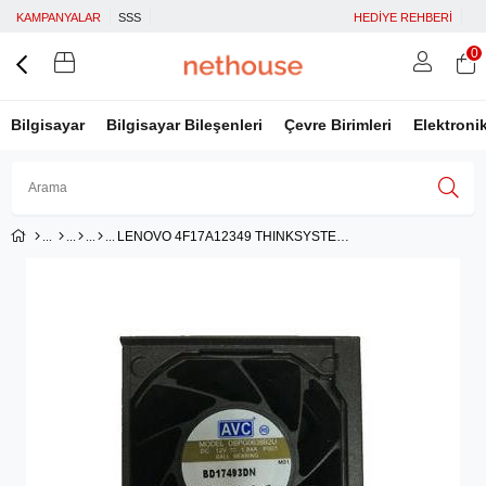
KAMPANYALAR
SSS
HEDİYE REHBERİ
0
Bilgisayar
Bilgisayar Bileşenleri
Çevre Birimleri
Elektroni
LENOVO 4F17A12349 THINKSYSTEM SR650 FAN
Üye Girişi
Üye Ol
Facebook İle Bağlan
Google İle Bağlan