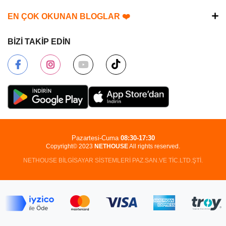
EN ÇOK OKUNAN BLOGLAR ❤️
BİZİ TAKİP EDİN
Pazartesi-Cuma
08:30-17:30
Copyright© 2023
NETHOUSE
All rights reserved.
NETHOUSE BİLGİSAYAR SİSTEMLERİ PAZ.SAN.VE TİC.LTD.ŞTİ.