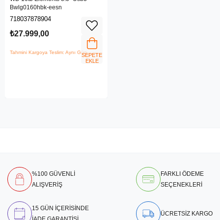
Bwlg0160hbk-eesn
718037878904
₺27.999,00
Tahmini Kargoya Teslim: Aynı Gün
SEPETE
EKLE
%100 GÜVENLİ
FARKLI ÖDEME
ALIŞVERİŞ
SEÇENEKLERİ
15 GÜN İÇERİSİNDE
ÜCRETSİZ KARGO
İADE GARANTİSİ