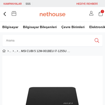
KAMPANYALAR
SSS
HEDİYE REHBERİ
0
Bilgisayar
Bilgisayar Bileşenleri
Çevre Birimleri
Elektroni
MSI CUBI 5 12M-001BEU I7-1255U FDOS MINI DT BAREBONE PC
Üye Girişi
Üye Ol
Facebook İle Bağlan
Google İle Bağlan