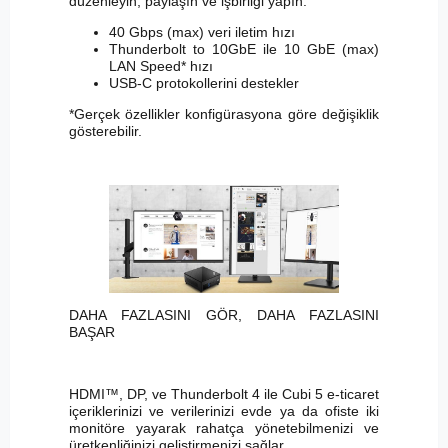
düzenleyin, paylaşın ve işbirliği yapın.
40 Gbps (max) veri iletim hızı
Thunderbolt to 10GbE ile 10 GbE (max)
LAN Speed* hızı
USB-C protokollerini destekler
*Gerçek özellikler konfigürasyona göre değişiklik
gösterebilir.
DAHA FAZLASINI GÖR, DAHA FAZLASINI
BAŞAR
HDMI™, DP, ve Thunderbolt 4 ile Cubi 5 e-ticaret
içeriklerinizi ve verilerinizi evde ya da ofiste iki
monitöre yayarak rahatça yönetebilmenizi ve
üretkenliğinizi geliştirmenizi sağlar.